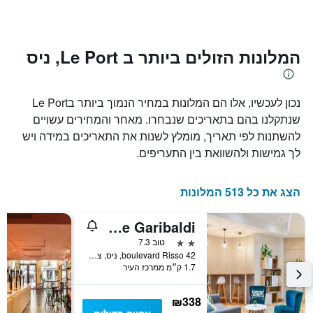
ציר
השהות
Y
התרשים
כולל1
המציגים
את
ציר
המלונות הזולים ביותר ב Le Port, ניס
X
המחיר
הממוצע
המציגים
של
את
נכון לעכשיו, אלו הם המלונות במחיר הנמוך ביותר בLe Port
חדר
מספר
הימים
במהלך
שנתקלנו בהם בתאריכים שנבחרו. מאחר והמחירים עשויים
סוף
שנותרו
להשתנות לפי תאריך, מומלץ לשנות את התאריכים במידה ויש
עד
השבוע
לך גמישות ולהשוואת בין התעריפים.
זה
למועד
השהות
שנמצא
בימים
התרשים
הצג את כל 513 המלונות
כולל
האחרונים
1
ציר
Aparthotel Adagio Access Nice Garibaldi
Y
2 כוכבים
טוב 7.3
המציג
42 boulevard Risso, ניס, צרפת
את
1.7 ק״מ ממרכז העיר
מחיר
הממוצע
₪338
של