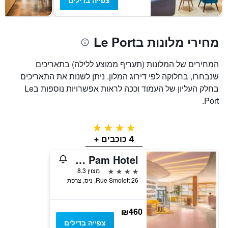
צפייה בדילים
חדר
מחירי מלונות בLe Port
המחירים של המלונות (תעריף ממוצע ללילה) בתאריכים
שנבחרו, בחלוקה לפי דירוג המלון. ניתן לשנות את התאריכים
בחלק העליון של העמוד וככה לראות אפשרויות נוספות בLe
Port.
4 כוכבים
4 כוכבים +
Nice Pam Hotel
4 כוכבים
מצוין 8.3
26 Rue Smolett, ניס, צרפת
₪460
צפייה בדילים