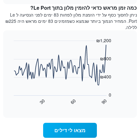
מדרגות
לחדר
chart
כוכבים.
כמה זמן מראש כדאי להזמין מלון בתוך Le Port?
ללילה
התרשים
הנוכחי,
ניתן לחסוך כסף על ידי הזמנת מלון לפחות 83 ימים לפני הנסיעה ל Le
כולל
כפי
Port. המחיר הנמוך ביותר שנמצא כשמזמינים 83 ימים מראש היה ₪225
1
שנמצא
ללילה.
ציר
בשלושת
Y
הימים
₪1,200
המציגים
האחרונים,
את
Line
Chart
לפי
graphic.
chart
מחיר
דירוג
with
₪800
החדר
כוכבים
90
הממוצע
התרשים
data
להלילה
points.
כולל1
₪400
שנמצא
ציר
בשלושת
X
התרשים
הימים
הבא
המציגים
0
האחרונים
מציג
קטגוריות
30
60
90
כיצד
מלונות
End
of
לפי
משתנה
interactive
דירוג
מחיר
chart
החדר
כוכבים.
ככל
התרשים
מצאו לי דילים
כולל
שמתקרב
1
מועד