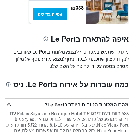
₪338
צפייה בדילים
איפה להתארח בLe Port
ניתן להשתמש במפה כדי למצוא מלונות בLe Port שקרובים
לנקודות ציון שתכננת לבקר. ניתן למצוא מידע נוסף על מלון
מסוים במפה על ידי לחיצה על השם שלו.
כמה עובדות על אירוח בLe Port, ניס
מהם המלונות הטובים ביותר בLe Port?
583 חוות דעת דירגו את Palais Ségurane Boutique Hôtel עם
דירוג ממוצע של 9.1/10. אולי שווה לבדוק גם את Ibis Styles
Nice Vieux Port, שקיבל דירוג של 8.1/10 מתוך 3,722 חוות דעת.
Nice Pam Hotel יכול בהחלט גם להיות אפשרות מעולה, עם