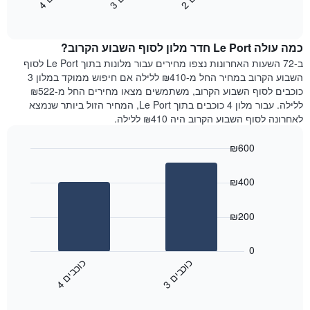
2
ו
כ
ב
י
3
ו
כ
ב
י
4
ו
כ
ב
י
כולל
End
מחיר
1
of
הממוצע
interactive
ציר
של
chart
Y
כמה עולה Le Port חדר מלון לסוף השבוע הקרוב?
חדר
המציג
הלילה
ב-72 השעות האחרונות נצפו מחירים עבור מלונות בתוך Le Port לסוף
את
שנמצא
השבוע הקרוב במחיר החל מ-₪410 ללילה אם חיפוש ממוקד במלון 3
מחיר
היום
כוכבים לסוף השבוע הקרוב, משתמשים מצאו מחירים החל מ-₪522
הממוצע
בימים
ללילה. עבור מלון 4 כוכבים בתוך Le Port, המחיר הזול ביותר שנמצא
של
האחרונים
לאחרונה לסוף השבוע הקרוב היה ₪410 ללילה.
חדר
השלושה,
מקובץ
₪600
לפי
Bar
Chart
דירוג
graphic.
chart
הכוכבים
₪400
with
התרשים
2
מציג
bars.
₪200
1
ציר
התרשים
X
הבא
0
המציג
מציג
כ
ם
כ
ם
קטגוריות
את
3
ו
כ
ב
י
4
ו
כ
ב
י
מלונות
End
המחיר
of
לפי
הממוצע
interactive