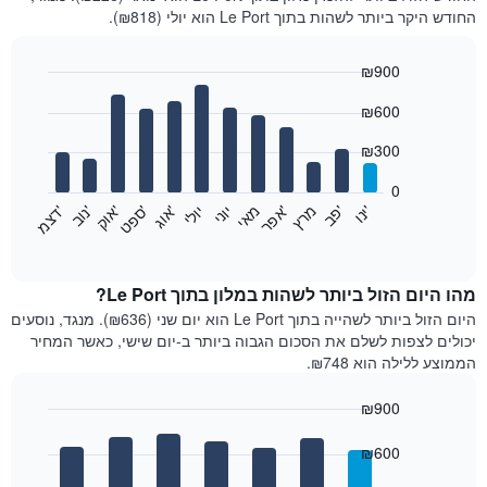
החודש היקר ביותר לשהות בתוך Le Port הוא יולי (₪818).
₪900
Bar
Chart
₪600
graphic.
chart
with
12
₪300
bars.
0
התרשים
'
'
מרץ
'
מאי
יוני
יולי
'
'
'
'
'
י
נ
ו
פ
ב​​​​​​​
א
פ
ר
א
ו
ג
ס
פ
ט
א
ו
ק
נ
ו
ב
ד
צ
מ
הבא
End
of
מציג
interactive
את
chart
מחיר
מהו היום הזול ביותר לשהות במלון בתוך Le Port?
הממוצע
היום הזול ביותר לשהייה בתוך Le Port הוא יום שני (₪636). מנגד, נוסעים
של
יכולים לצפות לשלם את הסכום הגבוה ביותר ב-יום שישי, כאשר המחיר
חדר
הממוצע ללילה הוא ₪748.
בכל
חודש
₪900
התרשים
Bar
כולל
Chart
graphic.
chart
₪600
1
with
ציר
7