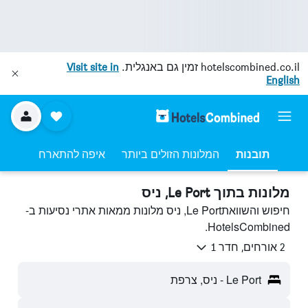
hotelscombined.co.il
זמין גם באנגלית.
Visit site in
English
תובנות
המלונות הזולים ביותר
איפה להתארח
מלונות בתוך Le Port, ניס
חיפוש והשוואתLe Port, ניס מלונות ממאות אתרי נסיעות ב-
HotelsCombined.
2 אורחים, חדר 1
Le Port - ניס, צרפת