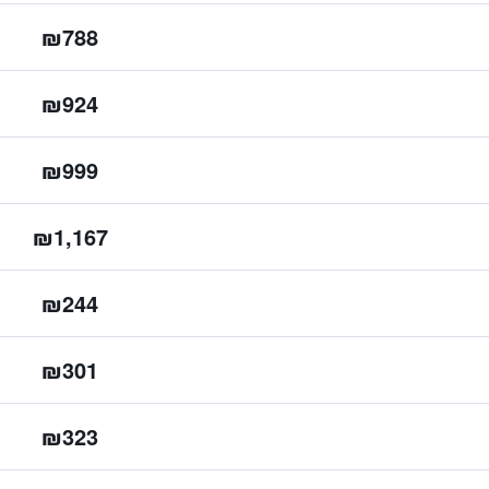
₪788
₪924
₪999
₪1,167
₪244
₪301
₪323