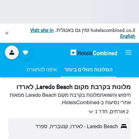
hotelscombined.co.il
זמין גם באנגלית.
Visit site in
English
המלונות הזולים ביותר
איפה להתארח
מלונות בקרבת מקום Laredo Beach, לארדו
חיפוש והשוואתמלונות בקרבת מקום Laredo Beach ממאות
אתרי נסיעות ב-HotelsCombined.
2 אורחים, חדר 1
Laredo Beach - לארדו, קנטבריה, ספרד