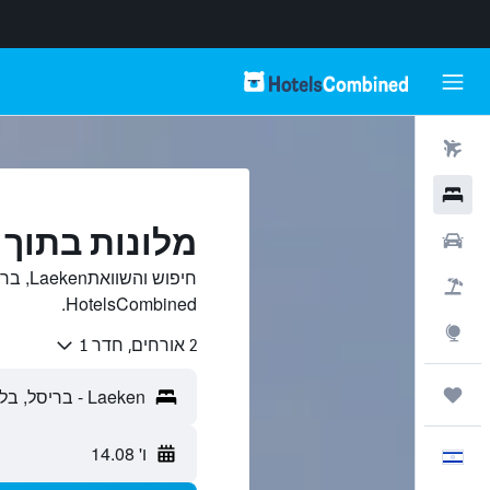
טיסות
מלונות
מלונות בתוך Laeken, בריסל
רכבים
חיפוש 
חבילות
HotelsCombined.
Explore
2 אורחים, חדר 1
טיולים ונסיעות
ו' 14.08
עִבְרִית