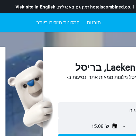
hotelscombined.co.il
זמין גם באנגלית.
Visit site in English
תובנות
המלונות הזולים ביותר
והשוואתLaeken, בריסל מלונות ממאות אתרי נסיעות ב-
-
ש' 15.08