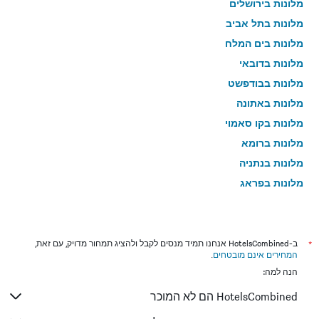
מלונות בירושלים
מלונות בתל אביב
מלונות בים המלח
מלונות בדובאי
מלונות בבודפשט
מלונות באתונה
מלונות בקו סאמוי
מלונות ברומא
מלונות בנתניה
מלונות בפראג
מלונות בטבריה
מלונות בטוקיו
מלונות בניו יורק
*
ב-HotelsCombined אנחנו תמיד מנסים לקבל ולהציג תמחור מדויק, עם זאת,
המחירים אינם מובטחים
.
מלונות בבנגקוק
הנה למה:
מלונות בלונדון
HotelsCombined הם לא המוכר
מלונות בבוקרשט