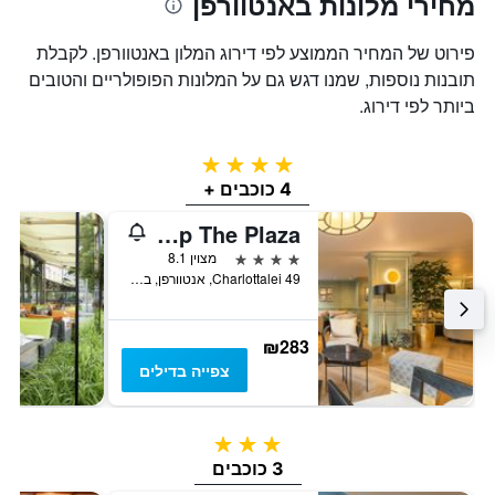
מחירי מלונות באנטוורפן
פירוט של המחיר הממוצע לפי דירוג המלון באנטוורפן. לקבלת
תובנות נוספות, שמנו דגש גם על המלונות הפופולריים והטובים
ביותר לפי דירוג.
4 כוכבים
4 כוכבים +
Leonardo Hotel Antwerp The Plaza
4 כוכבים
מצוין 8.1
Charlottalei 49, אנטוורפן, בלגיה
₪283
צפייה בדילים
3 כוכבים
3 כוכבים