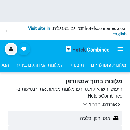
hotelscombined.co.il
זמין גם באנגלית.
Visit site in
English
מלונות פופולריים
תובנות
המלונות המדורגים ביותר
המלונ
מלונות בתוך אנטוורפן
חיפוש והשוואת אנטוורפן מלונות ממאות אתרי נסיעות ב-
HotelsCombined.
2 אורחים, חדר 1
אנטוורפן, בלגיה