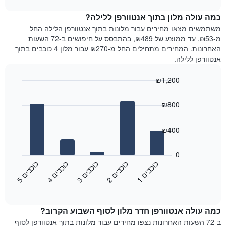
1
את
chart
ציר
מחיר
כמה עולה מלון בתוך אנטוורפן ללילה?
Y
הממוצע
משתמשים מצאו מחירים עבור מלונות בתוך אנטוורפן הלילה החל
המציגים
של
מ-₪53, עד ממוצע של ₪489, בהתבסס על חיפושים ב-72 השעות
את
חדר
האחרונות. המחירים מתחילים החל מ-₪270 עבור מלון 4 כוכבים בתוך
המחיר
לכל
אנטוורפן ללילה.
הממוצע
יום
של
בשבוע
חדר
₪1,200
התרשים
Bar
כולל
Chart
graphic.
chart
1
₪800
with
ציר
5
X
bars.
₪400
המציגים
את
התרשים
ימי
הבא
0
השבוע.
מציג
כ
ם
כ
ם
כ
ם
כ
ם
כ
ם
התרשים
את
3
ו
כ
ב
י
1
ו
כ
ב
י
4
ו
כ
ב
י
2
ו
כ
ב
י
5
ו
כ
ב
י
כולל
End
מחיר
1
of
הממוצע
interactive
ציר
של
chart
Y
כמה עולה אנטוורפן חדר מלון לסוף השבוע הקרוב?
חדר
המציג
הלילה
ב-72 השעות האחרונות נצפו מחירים עבור מלונות בתוך אנטוורפן לסוף