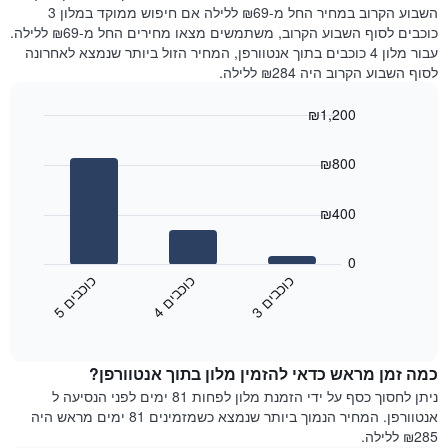
את
שנמצא
השבוע הקרוב במחיר החל מ-₪69 ללילה אם חיפוש ממוקד במלון 3
מחיר
היום
כוכבים לסוף השבוע הקרוב, משתמשים מצאו מחירים החל מ-₪69 ללילה.
הממוצע
בימים
עבור מלון 4 כוכבים בתוך אנטוורפן, המחיר הזול ביותר שנמצא לאחרונה
של
האחרונים
לסוף השבוע הקרוב היה ₪284 ללילה.
חדר
השלושה,
מקובץ
₪1,200
לפי
Bar
Chart
דירוג
graphic.
chart
הכוכבים
₪800
with
התרשים
3
מציג
bars.
₪400
1
ציר
התרשים
X
הבא
0
המציג
מציג
כ
ם
כ
ם
כ
ם
קטגוריות
את
3
ו
כ
ב
י
4
ו
כ
ב
י
5
ו
כ
ב
י
מלונות
End
המחיר
of
לפי
הממוצע
interactive
מדרגות
לחדר
chart
כוכבים.
כמה זמן מראש כדאי להזמין מלון בתוך אנטוורפן?
ללילה
התרשים
הנוכחי,
ניתן לחסוך כסף על ידי הזמנת מלון לפחות 81 ימים לפני הנסיעה ל
כולל
כפי
אנטוורפן. המחיר הנמוך ביותר שנמצא כשמזמינים 81 ימים מראש היה
1
שנמצא
₪285 ללילה.
ציר