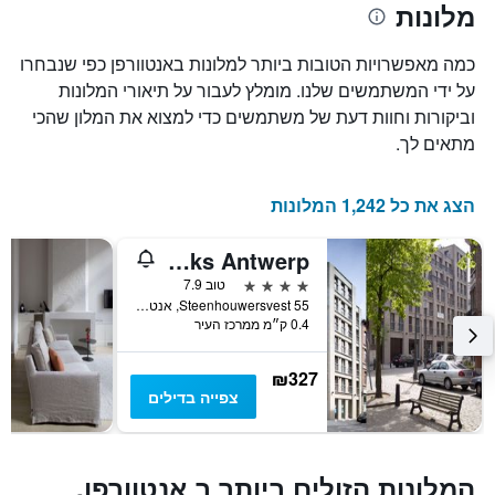
מלונות
הממוצע
המציגים
של
את
חדר
מספר
כמה מאפשרויות הטובות ביותר למלונות באנטוורפן כפי שנבחרו
הימים
במהלך
על ידי המשתמשים שלנו. מומלץ לעבור על תיאורי המלונות
סוף
שנותרו
וביקורות וחוות דעת של משתמשים כדי למצוא את המלון שהכי
עד
השבוע
זה
למועד
מתאים לך.
השהות
שנמצא
בימים
התרשים
כולל
האחרונים
הצג את כל 1,242 המלונות
1
ציר
Banks Antwerp
Y
המציג
4 כוכבים
טוב 7.9
את
Steenhouwersvest 55, אנטוורפן, בלגיה
0.4 ק״מ ממרכז העיר
מחיר
הממוצע
של
₪327
חדר
צפייה בדילים
המלונות הזולים ביותר ב אנטוורפן,