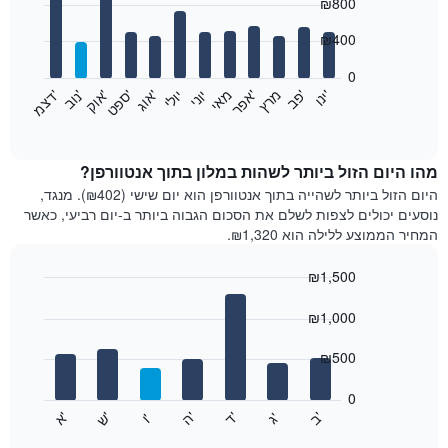
₪800
graphic.
chart
with
12
₪400
bars.
0
התרשים
'
'
מרץ
'
מאי
יוני
יולי
'
'
'
'
'
י
נ
ו
פ
ב​​​​​​​
א
פ
ר
א
ו
ג
ס
פ
ט
א
ו
ק
נ
ו
ב
ד
צ
מ
הבא
End
of
מציג
interactive
את
chart
מחיר
מהו היום הזול ביותר לשהות במלון בתוך אנטוורפן?
הממוצע
היום הזול ביותר לשהייה בתוך אנטוורפן הוא יום שישי (₪402). מנגד,
של
נוסעים יכולים לצפות לשלם את הסכום הגבוה ביותר ב-יום רביעי, כאשר
חדר
המחיר הממוצע ללילה הוא ₪1,320.
בכל
חודש
₪1,500
התרשים
Bar
כולל
Chart
graphic.
chart
₪1,000
1
with
ציר
7
₪500
X
bars.
המציגים
חודשים.
0
התרשים
התרשים
'
'
'
'
'
'
ש
'
א
ה
ב
ד
ג
ו
הבא
End
כולל
of
מציג
interactive