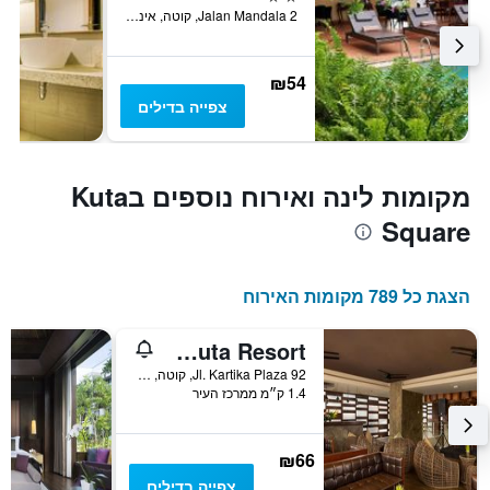
Jalan Mandala 2, קוטה, אינדונזיה
₪54
צפייה בדילים
מקומות לינה ואירוח נוספים בKuta
Square
הצגת כל 789 מקומות האירוח
Grand Ixora Kuta Resort
Jl. Kartika Plaza 92, קוטה, אינדונזיה
1.4 ק״מ ממרכז העיר
₪66
צפייה בדילים