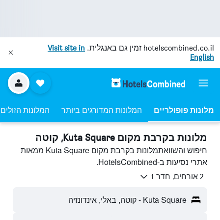
hotelscombined.co.il
זמין גם באנגלית.
Visit site in
English
מלונות פופולריים
המלונות המדורגים ביותר
המלונות הזולים 
מלונות בקרבת מקום Kuta Square, קוטה
חיפוש והשוואתמלונות בקרבת מקום Kuta Square ממאות
אתרי נסיעות ב-HotelsCombined.
2 אורחים, חדר 1
Kuta Square - קוטה, באלי, אינדונזיה