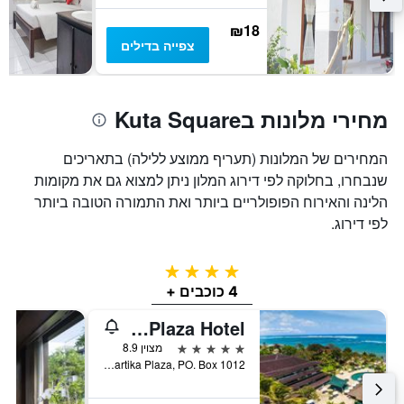
₪18
צפייה בדילים
מחירי מלונות בKuta Square
המחירים של המלונות (תעריף ממוצע ללילה) בתאריכים
שנבחרו, בחלוקה לפי דירוג המלון ניתן למצוא גם את מקומות
הלינה והאירוח הפופולריים ביותר ואת התמורה הטובה ביותר
לפי דירוג.
4 כוכבים
4 כוכבים +
Discovery Kartika Plaza Hotel
5 כוכבים
מצוין 8.9
Jl Kartika Plaza, PO. Box 1012, קוטה, אינדונזיה