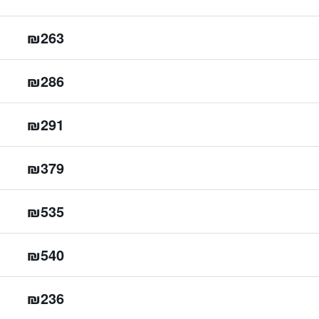
₪263
₪286
₪291
₪379
₪535
₪540
₪236