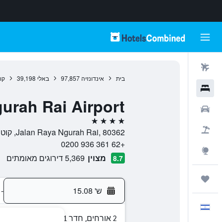
טיסות
בית
אינדונזיה
97,857
באלי
39,198
קו
מלונות
gurah Rai Airport
רכבים
4 כוכבים
חבילות
Jalan Raya Ngurah Rai, 80362, קוטה, באלי, אינדונזיה
+62 361 936 0200
Explore
מצוין
5,369 דירוגים מאומתים
8.7
טיולים ונסיעות
ש' 15.08
-
עִבְרִית
2 אורחים, חדר 1