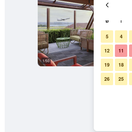
ו
ש
5
4
12
11
1/50
טרקלין
19
18
26
25