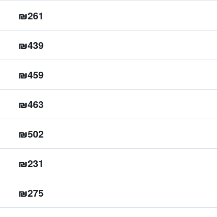
₪261
₪439
₪459
₪463
₪502
₪231
₪275