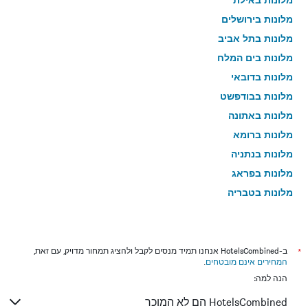
מלונות בירושלים
מלונות בתל אביב
מלונות בים המלח
מלונות בדובאי
מלונות בבודפשט
מלונות באתונה
מלונות ברומא
מלונות בנתניה
מלונות בפראג
מלונות בטבריה
מלונות בטוקיו
מלונות בניו יורק
מלונות בלונדון
*
ב-HotelsCombined אנחנו תמיד מנסים לקבל ולהציג תמחור מדויק, עם זאת,
המחירים אינם מובטחים
.
מלונות בבוקרשט
הנה למה:
מלונות בפאפוס
HotelsCombined הם לא המוכר
מלונות בלימסול