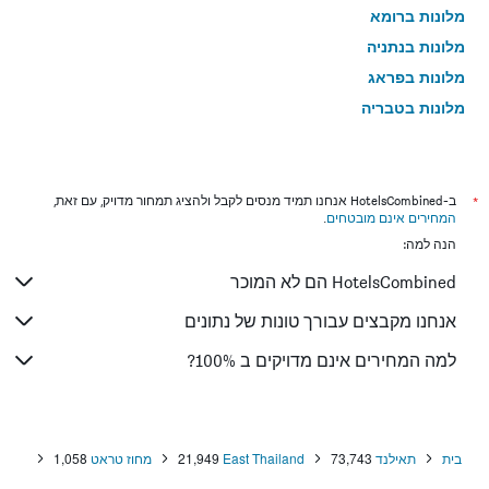
מלונות ברומא
מלונות בנתניה
מלונות בפראג
מלונות בטבריה
מלונות בטוקיו
מלונות בניו יורק
מלונות בלונדון
*
ב-HotelsCombined אנחנו תמיד מנסים לקבל ולהציג תמחור מדויק, עם זאת,
המחירים אינם מובטחים
.
מלונות בבוקרשט
הנה למה:
מלונות בפאפוס
HotelsCombined הם לא המוכר
מלונות בלימסול
מלונות בפריז
אנחנו מקבצים עבורך טונות של נתונים
מלונות בוינה
למה המחירים אינם מדויקים ב 100%?
מלונות בטביליסי
מלונות באיה נאפה
מלונות בבאטומי
בית
תאילנד
73,743
East Thailand
21,949
מחוז טראט
1,058
מלונות בברצלונה