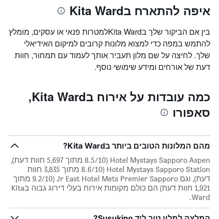
איפה להתארח בKita Ward
בין אם הביקור שלך בKita Wardלמטרות פנאי או עסקים, מומלץ
להתמש במפה כדי למצוא מלונות קרובים למיקום האידיאלי
שלך. לחיצה על שם מלון תעביר אותך לעמוד עם תמחור, חוות
דעת של אורחים ומידע שימושי נוסף.
כמה עובדות על אירוח בKita Ward,
סאפורו
מהם המלונות הטובים ביותר בKita Ward?
Hotel Mystays Sapporo Aspen (8.5/10 מתוך 5,697 חוות דעת),
Hotel Mystays Sapporo Station (8.6/10 מתוך 3,835 חוות
דעת), וגם Jr East Hotel Mets Premier Sapporo (9.2/10 מתוך
1,921 חוות דעת) הם כולם מקומות אירוח בעלי דירוג גבוה בKita
Ward.
המלצה למלון טוב ליד Susukino?