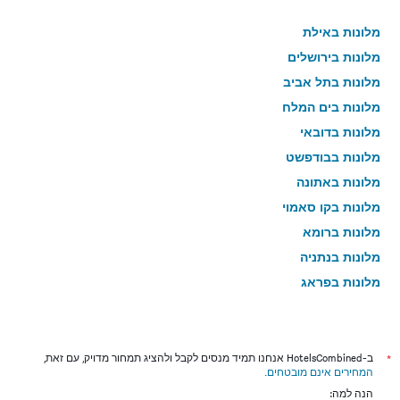
מלונות באילת
מלונות בירושלים
מלונות בתל אביב
מלונות בים המלח
מלונות בדובאי
מלונות בבודפשט
מלונות באתונה
מלונות בקו סאמוי
מלונות ברומא
מלונות בנתניה
מלונות בפראג
מלונות בטבריה
מלונות בטוקיו
מלונות בניו יורק
*
ב-HotelsCombined אנחנו תמיד מנסים לקבל ולהציג תמחור מדויק, עם זאת,
המחירים אינם מובטחים
.
מלונות בבנגקוק
הנה למה: