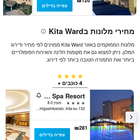
₪120
חדר
צפייה בדילים
מחירי מלונות בKita Ward
מלונות הממוקמים באזור Kita Ward ממוינים לפי מחיר ודירוג
המלון. ניתן למצוא גם את מקומות הלינה והאירוח הפופולריים
ביותר ואת התמורה הטובה ביותר לפי דירוג.
4 כוכבים
4 כוכבים +
Chateraise Gateaux Kingdom Sapporo Hotel and Spa Resort
4 כוכבים
מצוין 8.0
132 Higashibarato, Kita-ku, סאפורו, יפן
₪281
צפייה בדילים