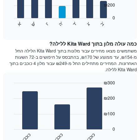
7
₪200
X
bars.
המציגים
חודשים.
0
התרשים
התרשים
'
'
'
'
'
'
ש
'
א
ה
ד
ב
ג
ו
הבא
End
כולל
of
מציג
interactive
1
את
chart
ציר
מחיר
כמה עולה מלון בתוך Kita Ward ללילה?
Y
הממוצע
משתמשים מצאו מחירים עבור מלונות בתוך Kita Ward הלילה החל
המציגים
של
מ-₪154, עד ממוצע של ₪170, בהתבסס על חיפושים ב-72 השעות
את
חדר
האחרונות. המחירים מתחילים החל מ-₪249 עבור מלון 4 כוכבים בתוך
המחיר
לכל
Kita Ward ללילה.
הממוצע
יום
של
בשבוע
חדר
₪300
התרשים
Bar
כולל
Chart
graphic.
chart
1
₪200
with
ציר
3
X
bars.
₪100
המציגים
את
התרשים
ימי
הבא
0
השבוע.
מציג
כ
ם
כ
ם
כ
ם
התרשים
את