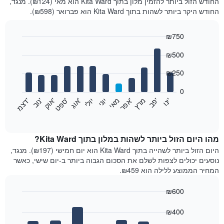
החודש הזול ביותר להזמין מלון בתוך Kita Ward הוא מאי (₪124). מנגד,
החודש היקר ביותר לשהות בתוך Kita Ward הוא פברואר (₪598).
₪750
Bar
Chart
₪500
graphic.
chart
with
12
₪250
bars.
0
התרשים
'
'
מרץ
'
מאי
יוני
יולי
'
'
'
'
'
י
נ
ו
פ
ב​​​​​​​
א
פ
ר
א
ו
ג
ס
פ
ט
א
ו
ק
נ
ו
ב
ד
צ
מ
הבא
End
of
מציג
interactive
את
chart
מחיר
מהו היום הזול ביותר לשהות במלון בתוך Kita Ward?
הממוצע
היום הזול ביותר לשהייה בתוך Kita Ward הוא יום חמישי (₪197). מנגד,
של
נוסעים יכולים לצפות לשלם את הסכום הגבוה ביותר ב-יום שישי, כאשר
חדר
המחיר הממוצע ללילה הוא ₪459.
בכל
חודש
₪600
התרשים
Bar
כולל
Chart
graphic.
chart
₪400
1
with
ציר