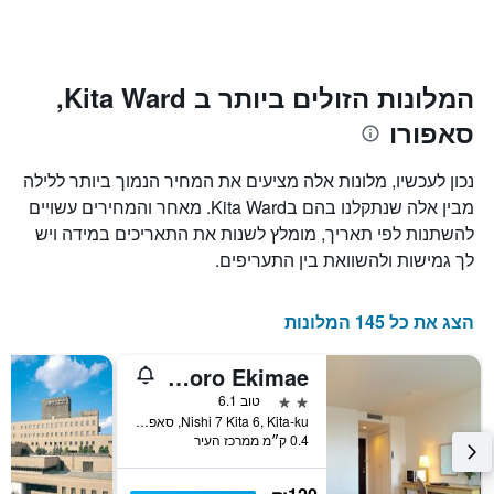
1
מועד
ציר
השהות
Y
התרשים
כולל1
המציגים
את
ציר
המלונות הזולים ביותר ב Kita Ward,
X
המחיר
סאפורו
הממוצע
המציגים
של
את
חדר
מספר
נכון לעכשיו, מלונות אלה מציעים את המחיר הנמוך ביותר ללילה
הימים
במהלך
מבין אלה שנתקלנו בהם בKita Ward. מאחר והמחירים עשויים
סוף
שנותרו
להשתנות לפי תאריך, מומלץ לשנות את התאריכים במידה ויש
עד
השבוע
זה
למועד
לך גמישות ולהשוואת בין התעריפים.
השהות
שנמצא
בימים
התרשים
כולל
האחרונים
הצג את כל 145 המלונות
1
ציר
Hotel Livemax Sapporo Ekimae
Y
המציג
2 כוכבים
טוב 6.1
את
Nishi 7 Kita 6, Kita-ku, סאפורו, יפן
0.4 ק״מ ממרכז העיר
מחיר
הממוצע
של