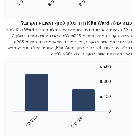
2
ו
כ
ב
י
3
ו
כ
ב
י
4
ו
כ
ב
י
כולל
End
מחיר
1
of
הממוצע
interactive
ציר
של
chart
Y
כמה עולה Kita Ward חדר מלון לסוף השבוע הקרוב?
חדר
המציג
הלילה
ב-72 השעות האחרונות נצפו מחירים עבור מלונות בתוך Kita Ward לסוף
את
שנמצא
השבוע הקרוב במחיר החל מ-₪225 ללילה אם חיפוש ממוקד במלון 3
מחיר
היום
כוכבים לסוף השבוע הקרוב, משתמשים מצאו מחירים החל מ-₪225
הממוצע
בימים
ללילה. עבור מלון 4 כוכבים בתוך Kita Ward, המחיר הזול ביותר שנמצא
של
האחרונים
לאחרונה לסוף השבוע הקרוב היה ₪384 ללילה.
חדר
השלושה,
מקובץ
₪450
לפי
Bar
Chart
דירוג
graphic.
chart
הכוכבים
₪300
with
התרשים
2
מציג
bars.
₪150
1
ציר
התרשים
X
הבא
0
המציג
מציג
כ
ם
כ
ם
קטגוריות
את
3
ו
כ
ב
י
4
ו
כ
ב
י
מלונות
End
המחיר
of
לפי
הממוצע
interactive