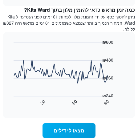
מדרגות
לחדר
chart
כוכבים.
כמה זמן מראש כדאי להזמין מלון בתוך Kita Ward?
ללילה
התרשים
הנוכחי,
ניתן לחסוך כסף על ידי הזמנת מלון לפחות 61 ימים לפני הנסיעה ל Kita
כולל
כפי
Ward. המחיר הנמוך ביותר שנמצא כשמזמינים 61 ימים מראש היה ₪327
1
שנמצא
ללילה.
ציר
בשלושת
Y
הימים
₪600
המציגים
האחרונים,
את
Line
Chart
לפי
graphic.
chart
מחיר
דירוג
with
₪480
החדר
כוכבים
90
הממוצע
התרשים
data
להלילה
points.
כולל1
₪360
שנמצא
ציר
בשלושת
X
התרשים
הימים
הבא
המציגים
₪240
האחרונים
מציג
קטגוריות
30
60
90
כיצד
מלונות
End
of
לפי
משתנה
interactive
דירוג
מחיר
chart
החדר
כוכבים.
ככל
התרשים
מצאו לי דילים
כולל
שמתקרב