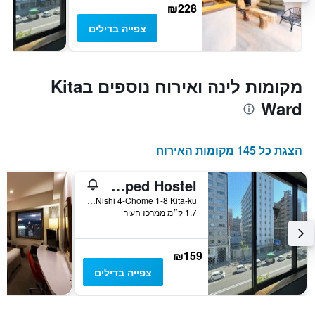
₪228
צפייה בדילים
מקומות לינה ואירוח נוספים בKita
Ward
הצגת כל 145 מקומות האירוח
Untapped Hostel
Kita 18-jo Nishi 4-Chome 1-8 Kita-ku, סאפורו, יפן
1.7 ק״מ ממרכז העיר
₪159
צפייה בדילים