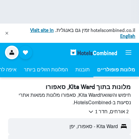
hotelscombined.co.il
זמין גם באנגלית.
Visit site in
English
מלונות פופולריים
תובנות
המלונות הזולים ביותר
איפה לה
מלונות בתוך Kita Ward, סאפורו
חיפוש והשוואתKita Ward, סאפורו מלונות ממאות אתרי
נסיעות ב-HotelsCombined.
2 אורחים, חדר 1
Kita Ward - סאפורו, יפן