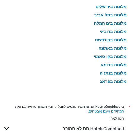
מלונות בירושלים
מלונות בתל אביב
מלונות בים המלח
מלונות בדובאי
מלונות בבודפשט
מלונות באתונה
מלונות בקו סאמוי
מלונות ברומא
מלונות בנתניה
מלונות בפראג
מלונות בטבריה
מלונות בטוקיו
מלונות בניו יורק
*
ב-HotelsCombined אנחנו תמיד מנסים לקבל ולהציג תמחור מדויק, עם זאת,
המחירים אינם מובטחים
.
מלונות בבנגקוק
הנה למה:
מלונות בלונדון
HotelsCombined הם לא המוכר
מלונות בבוקרשט