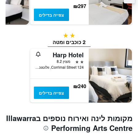
₪297
צפייה בדילים
2 כוכבים
2 כוכבים ומטה
Harp Hotel
2 כוכבים
מצוין 8.2
124 Corrimal Street, וולונגונג, NSW, אוסטרליה
₪240
צפייה בדילים
מקומות לינה ואירוח נוספים בIllawarra
Performing Arts Centre