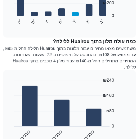
₪200
X
bars.
המציגים
חודשים.
0
התרשים
התרשים
'
'
'
'
'
'
ש
'
א
ה
ד
ב
ג
ו
הבא
End
כולל
of
מציג
interactive
1
את
chart
ציר
מחיר
כמה עולה מלון בתוך Huairou ללילה?
Y
הממוצע
משתמשים מצאו מחירים עבור מלונות בתוך Huairou הלילה החל מ-₪95,
המציגים
של
עד ממוצע של ₪108, בהתבסס על חיפושים ב-72 השעות האחרונות.
את
חדר
המחירים מתחילים החל מ-₪140 עבור מלון 4 כוכבים בתוך Huairou
המחיר
לכל
ללילה.
הממוצע
יום
של
בשבוע
חדר
₪240
התרשים
Bar
כולל
Chart
graphic.
chart
1
₪160
with
ציר
3
X
bars.
₪80
המציגים
את
התרשים
ימי
הבא
0
השבוע.
מציג
כ
ם
כ
ם
כ
ם
התרשים
את