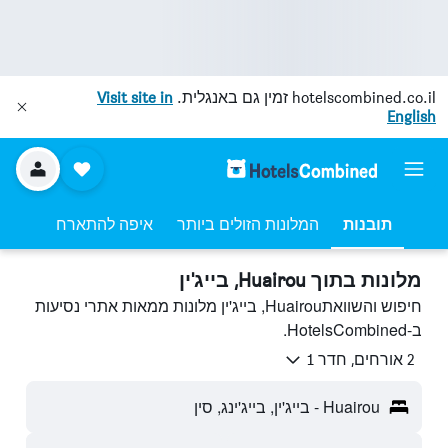
hotelscombined.co.il
זמין גם באנגלית.
Visit site in
English
תובנות
המלונות הזולים ביותר
איפה להתארח
מלונות בתוך Huairou, בייג'ין
חיפוש והשוואתHuairou, בייג'ין מלונות ממאות אתרי נסיעות
ב-HotelsCombined.
2 אורחים, חדר 1
Huairou - בייג'ין, בייג'ינג, סין