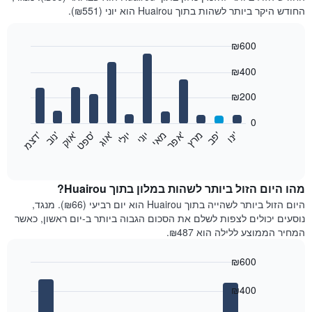
החודש היקר ביותר לשהות בתוך Huairou הוא יוני (₪551).
₪600
Bar
Chart
₪400
graphic.
chart
with
12
₪200
bars.
0
התרשים
'
'
מרץ
'
מאי
יוני
יולי
'
'
'
'
'
י
נ
ו
פ
ב​​​​​​​
א
פ
ר
א
ו
ג
ס
פ
ט
א
ו
ק
נ
ו
ב
ד
צ
מ
הבא
End
of
מציג
interactive
את
chart
מחיר
מהו היום הזול ביותר לשהות במלון בתוך Huairou?
הממוצע
היום הזול ביותר לשהייה בתוך Huairou הוא יום רביעי (₪66). מנגד,
של
נוסעים יכולים לצפות לשלם את הסכום הגבוה ביותר ב-יום ראשון, כאשר
חדר
המחיר הממוצע ללילה הוא ₪487.
בכל
חודש
₪600
התרשים
Bar
כולל
Chart
graphic.
chart
₪400
1
with
ציר
7