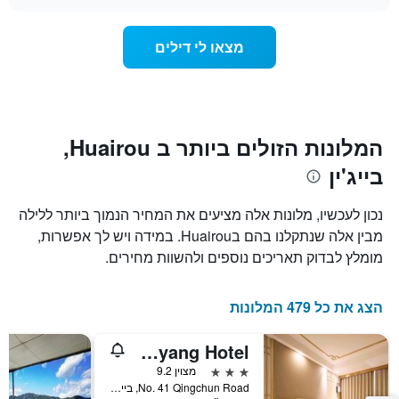
מדרגות
לחדר
chart
כוכבים.
ללילה
התרשים
הנוכחי,
מצאו לי דילים
כולל
כפי
1
שנמצא
ציר
בשלושת
Y
הימים
המציגים
האחרונים,
את
לפי
המלונות הזולים ביותר ב Huairou,
מחיר
דירוג
בייג'ין
החדר
כוכבים
הממוצע
התרשים
להלילה
כולל1
נכון לעכשיו, מלונות אלה מציעים את המחיר הנמוך ביותר ללילה
שנמצא
ציר
מבין אלה שנתקלנו בהם בHuairou. במידה ויש לך אפשרות,
בשלושת
X
הימים
מומלץ לבדוק תאריכים נוספים ולהשוות מחירים.
המציגים
האחרונים
קטגוריות
מלונות
הצג את כל 479 המלונות
לפי
דירוג
כוכבים.
Shuangyang Hotel
התרשים
3 כוכבים
מצוין 9.2
כולל
No. 41 Qingchun Road, בייג'ין, סין
1