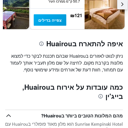
50.7 ק״מ ממרכז העיר
ציר
Y
₪121
המציגים
צפייה בדילים
את
המחיר
הממוצע
של
איפה להתארח בHuairou
חדר
במהלך
סוף
ניתן לנווט לאזורים בHuairou שבהם תכננת לבקר כדי למצוא
השבוע
מלונות בקרבת מקום. לחיצה על שם מלון תעביר אותך לעמוד
זה
שנמצא
עם תמחור, חוות דעת של אורחים ומידע שימושי נוסף.
בימים
האחרונים
כמה עובדות על אירוח בHuairou,
בייג'ין
מהם המלונות הטובים ביותר בHuairou?
Sunrise Kempinski Hotel הוא מלון מאוד פופולרי בHuairou עם