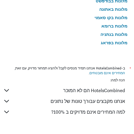
מלונות בבודפשט
מלונות באתונה
מלונות בקו סאמוי
מלונות ברומא
מלונות בנתניה
מלונות בפראג
מלונות בטבריה
מלונות בטוקיו
מלונות בניו יורק
*
ב-HotelsCombined אנחנו תמיד מנסים לקבל ולהציג תמחור מדויק, עם זאת,
המחירים אינם מובטחים
.
מלונות בבנגקוק
הנה למה:
מלונות בלונדון
HotelsCombined הם לא המוכר
מלונות בבוקרשט
מלונות בפאפוס
אנחנו מקבצים עבורך טונות של נתונים
מלונות בלימסול
למה המחירים אינם מדויקים ב 100%?
מלונות בפאטונג
מלונות בפריז