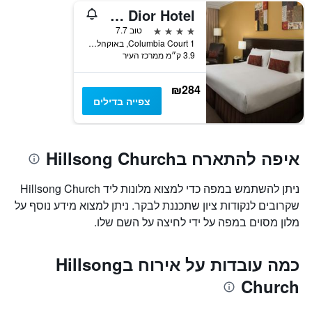
Visy Dior Hotel
4 כוכבים
טוב 7.7
1 Columbia Court, באוקהלם הילס, NSW, אוסטרליה
3.9 ק״מ ממרכז העיר
₪284
צפייה בדילים
איפה להתארח בHillsong Church
ניתן להשתמש במפה כדי למצוא מלונות ליד Hillsong Church
שקרובים לנקודות ציון שתכננת לבקר. ניתן למצוא מידע נוסף על
מלון מסוים במפה על ידי לחיצה על השם שלו.
כמה עובדות על אירוח בHillsong
Church