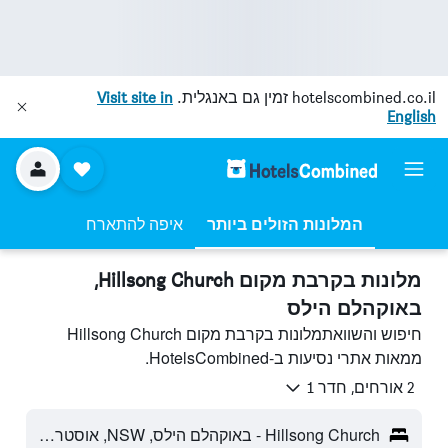
hotelscombined.co.il
זמין גם באנגלית.
Visit site in
English
המלונות הזולים ביותר
איפה להתארח
מלונות בקרבת מקום Hillsong Church,
באוקהלם הילס
חיפוש והשוואתמלונות בקרבת מקום Hillsong Church
ממאות אתרי נסיעות ב-HotelsCombined.
2 אורחים, חדר 1
Hillsong Church - באוקהלם הילס, NSW, אוסטרליה