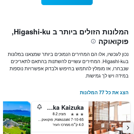
1
מועד
ציר
השהות
Y
התרשים
כולל1
המציגים
את
ציר
המלונות הזולים ביותר ב Higashi-ku,
X
המחיר
פוקואוקה
הממוצע
המציגים
של
את
חדר
מספר
נכון לעכשיו, אלו הם המחירים הנמוכים ביותר שמצאנו במלונות
הימים
במהלך
בHigashi-ku. המחירים עשויים להשתנות בהתאם לתאריכים
סוף
שנותרו
שנבחרו, אז מומלץ להתמש בחיפוש ולבדוק אפשרויות נוספות
עד
השבוע
זה
למועד
במידה ויש לך גמישות.
השהות
שנמצא
בימים
התרשים
כולל
האחרונים
הצג את כל 77 המלונות
1
ציר
Vessel Hotel Fukuoka Kaizuka
Y
המציג
3 כוכבים
מצוין 8.2
את
7-10-65 Hakozaki, פוקואוקה, יפן
4.0 ק״מ ממרכז העיר
מחיר
הממוצע