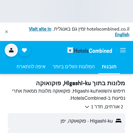
hotelscombined.co.il
זמין גם באנגלית.
Visit site in
English
תובנות
המלונות הזולים ביותר
איפה להתארח
מלונות בתוך Higashi-ku, פוקואוקה
חיפוש והשוואתHigashi-ku, פוקואוקה מלונות ממאות אתרי
נסיעות ב-HotelsCombined.
2 אורחים, חדר 1
Higashi-ku - פוקואוקה, יפן