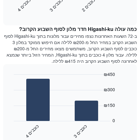
כ
ם
כ
ם
כ
ם
התרשים
את
2
ו
כ
ב
י
3
ו
כ
ב
י
4
ו
כ
ב
י
כולל
End
מחיר
1
of
הממוצע
interactive
ציר
של
chart
Y
כמה עולה Higashi-ku חדר מלון לסוף השבוע הקרוב?
חדר
המציג
הלילה
ב-72 השעות האחרונות נצפו מחירים עבור מלונות בתוך Higashi-ku לסוף
את
שנמצא
השבוע הקרוב במחיר החל מ-₪200 ללילה אם חיפוש ממוקד במלון 3
מחיר
היום
כוכבים לסוף השבוע הקרוב, משתמשים מצאו מחירים החל מ-₪200
הממוצע
בימים
ללילה. עבור מלון 4 כוכבים בתוך Higashi-ku, המחיר הזול ביותר שנמצא
של
האחרונים
לאחרונה לסוף השבוע הקרוב היה ₪415 ללילה.
חדר
השלושה,
מקובץ
₪450
לפי
Bar
Chart
דירוג
graphic.
chart
הכוכבים
₪300
with
התרשים
2
מציג
bars.
₪150
1
ציר
התרשים
X
הבא
0
המציג
מציג
כ
ם
כ
ם
קטגוריות
את
3
ו
כ
ב
י
4
ו
כ
ב
י
מלונות
End
המחיר