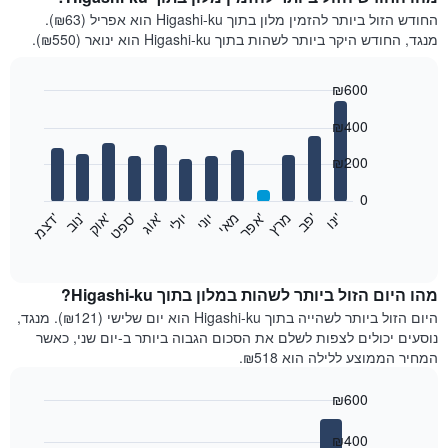
החודש הזול ביותר להזמין מלון בתוך Higashi-ku הוא אפריל (₪63).
מנגד, החודש היקר ביותר לשהות בתוך Higashi-ku הוא ינואר (₪550).
₪600
Bar
Chart
₪400
graphic.
chart
with
12
₪200
bars.
0
התרשים
'
'
מרץ
'
מאי
יוני
יולי
'
'
'
'
'
י
נ
ו
פ
ב​​​​​​​
א
פ
ר
א
ו
ג
ס
פ
ט
א
ו
ק
נ
ו
ב
ד
צ
מ
הבא
End
of
מציג
interactive
את
chart
מחיר
מהו היום הזול ביותר לשהות במלון בתוך Higashi-ku?
הממוצע
היום הזול ביותר לשהייה בתוך Higashi-ku הוא יום שלישי (₪121). מנגד,
של
נוסעים יכולים לצפות לשלם את הסכום הגבוה ביותר ב-יום שני, כאשר
חדר
המחיר הממוצע ללילה הוא ₪518.
בכל
חודש
₪600
התרשים
Bar
כולל
Chart
graphic.
chart
₪400
1