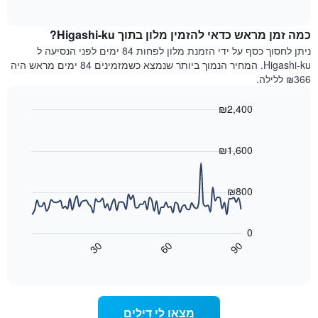
of
לפי
הממוצע
interactive
מדרגות
לחדר
chart
כוכבים.
כמה זמן מראש כדאי להזמין מלון בתוך Higashi-ku?
ללילה
התרשים
הנוכחי,
ניתן לחסוך כסף על ידי הזמנת מלון לפחות 84 ימים לפני הנסיעה ל
כולל
כפי
Higashi-ku. המחיר הנמוך ביותר שנמצא כשמזמינים 84 ימים מראש היה
1
שנמצא
₪366 ללילה.
ציר
בשלושת
Y
הימים
₪2,400
המציגים
האחרונים,
את
Line
Chart
לפי
graphic.
chart
מחיר
דירוג
with
₪1,600
החדר
כוכבים
90
הממוצע
התרשים
data
להלילה
points.
כולל1
₪800
שנמצא
ציר
בשלושת
X
התרשים
הימים
הבא
המציגים
0
האחרונים
מציג
קטגוריות
30
60
90
כיצד
מלונות
End
of
לפי
משתנה
interactive
דירוג
מחיר
chart
החדר
כוכבים.
ככל
התרשים
מצאו לי דילים
כולל
שמתקרב