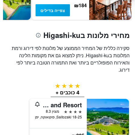
של
₪184
חדר
צפייה בדילים
מחירי מלונות בHigashi-ku
סקירה כללית של המחיר הממוצע של מלונות לפי דירוג ורמת
המלונות בHigashi-ku. ניתן למצוא גם את מקומות הלינה
והאירוח הפופולריים ביותר ואת התמורה הטובה ביותר לפי
דירוג.
4 כוכבים
4 כוכבים +
The Luigans Spa and Resort
4 כוכבים
מצוין 8.3
18-25 Saitozaki, פוקואוקה, יפן