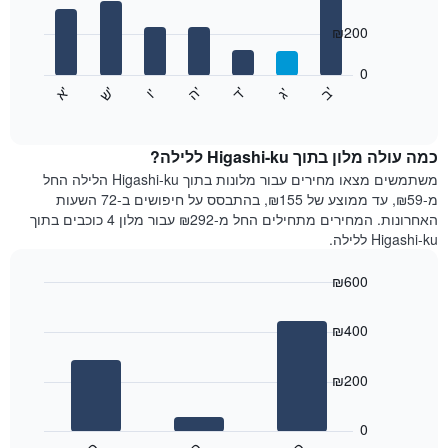
with
ציר
7
₪200
X
bars.
המציגים
חודשים.
0
התרשים
התרשים
'
'
'
'
'
'
ש
'
א
ה
ד
ב
ג
ו
הבא
End
כולל
of
מציג
interactive
1
את
chart
ציר
מחיר
כמה עולה מלון בתוך Higashi-ku ללילה?
Y
הממוצע
משתמשים מצאו מחירים עבור מלונות בתוך Higashi-ku הלילה החל
המציגים
של
מ-₪59, עד ממוצע של ₪155, בהתבסס על חיפושים ב-72 השעות
את
חדר
האחרונות. המחירים מתחילים החל מ-₪292 עבור מלון 4 כוכבים בתוך
המחיר
לכל
Higashi-ku ללילה.
הממוצע
יום
של
בשבוע
חדר
₪600
התרשים
Bar
כולל
Chart
graphic.
chart
1
₪400
with
ציר
3
X
bars.
₪200
המציגים
את
התרשים
ימי
הבא
0
השבוע.
מציג