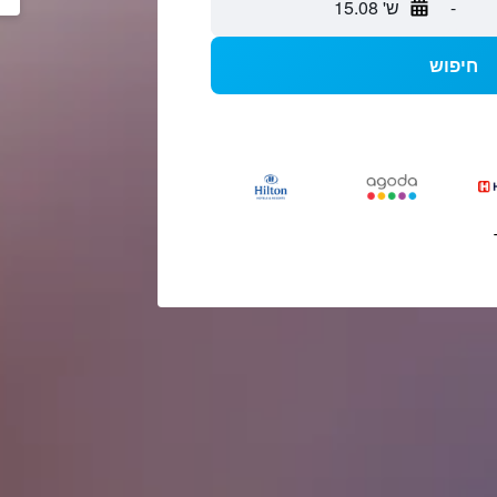
-
ש' 15.08
חיפוש