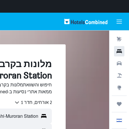
טיסות
מלונות
רכבים
Muroran Station, מור
חבילות
Explore
ממאות אתרי נסיעות ב-HotelsCombined.
2 אורחים, חדר 1
טיולים ונסיעות
עִבְרִית