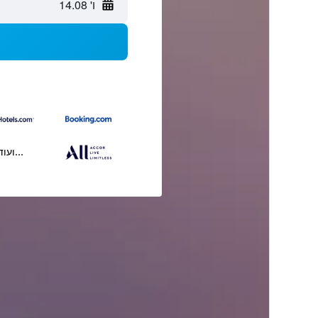
ו' 14.08
...ועוד