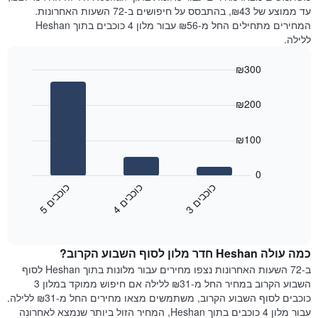
עד ממוצע של ₪43, בהתבסס על חיפושים ב-72 השעות האחרונות.
המחירים מתחילים החל מ-₪56 עבור מלון 4 כוכבים בתוך Heshan
ללילה.
₪300
Bar
Chart
graphic.
chart
₪200
with
3
bars.
₪100
התרשים
הבא
0
מציג
כ
ם
כ
ם
כ
ם
את
3
ו
כ
ב
י
4
ו
כ
ב
י
5
ו
כ
ב
י
End
מחיר
of
הממוצע
interactive
של
chart
כמה עולה Heshan חדר מלון לסוף השבוע הקרוב?
חדר
הלילה
ב-72 השעות האחרונות נצפו מחירים עבור מלונות בתוך Heshan לסוף
שנמצא
השבוע הקרוב במחיר החל מ-₪31 ללילה אם חיפוש ממוקד במלון 3
היום
כוכבים לסוף השבוע הקרוב, משתמשים מצאו מחירים החל מ-₪31 ללילה.
בימים
עבור מלון 4 כוכבים בתוך Heshan, המחיר הזול ביותר שנמצא לאחרונה