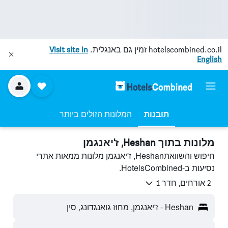
hotelscombined.co.il
זמין גם באנגלית.
Visit site in
English
תובנות
המלונות הזולים ביותר
מלונות בתוך Heshan, ז'יאנגמן
חיפוש והשוואתHeshan, ז'יאנגמן מלונות ממאות אתרי
נסיעות ב-HotelsCombined.
2 אורחים, חדר 1
Heshan - ז'יאנגמן, מחוז גואנגדונג, סין