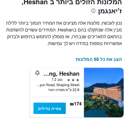
המלונות הזולים ביותר ב Heshan,
מחיר
דירוג
ז'יאנגמן
החדר
כוכבים
הממוצע
התרשים
להלילה
כולל1
נכון לעכשיו, מלונות אלה מציעים את המחיר הנמוך ביותר ללילה
שנמצא
ציר
מבין אלה שנתקלנו בהם בHeshan. המחירים עשויים להשתנות
בשלושת
X
הימים
בהתאם לתאריכים שנבחרו, אז מומלץ להתמש בחיפוש ולבדוק
המציגים
האחרונים
קטגוריות
אפשרויות נוספות במידה ויש לך גמישות.
מלונות
לפי
דירוג
הצג את כל 98 המלונות
כוכבים.
התרשים
Four Points by Sheraton Guangdong, Heshan
כולל
3 כוכבים
טוב 7.2
1
No. 1 Yanyun Road, Shaping Street, ז'יאנגמן, סין
ציר
22.8 ק״מ ממרכז העיר
Y
המציגים
את
₪174
המחיר
צפייה בדילים
הממוצע
של
חדר