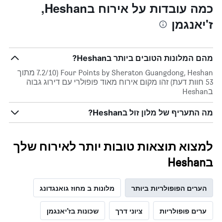
במהלך
כמה עובדות על אירוח בHeshan,
סוף
ז'יאנגמן
השבוע
זה
שנמצא
בימים
מהם המלונות הטובים ביותר בHeshan?
האחרונים
Four Points by Sheraton Guangdong, Heshan (7.2/10 מתוך
53 חוות דעת) זהו מקום אירוח מאוד פופולרי עם דירוג גבוה
בHeshan
מה התעריף של מלון זול בHeshan?
למצוא תוצאות טובות יותר לאירוח שלך
בHeshan
הערים הפופולריות ביותר
מלונות ב מחוז גואנגדונג
ערים פופולריות
ציוני דרך
שכונות בז'יאנגמן