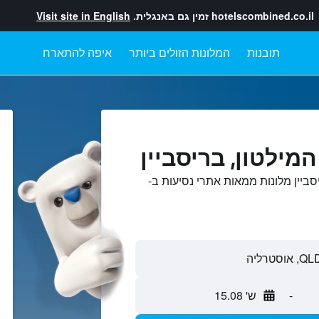
hotelscombined.co.il
זמין גם באנגלית.
Visit site in English
תובנות
המלונות הזולים ביותר
איפה להתארח
מילטון, בריסביין
סביין מלונות ממאות אתרי נסיעות ב-
-
ש' 15.08