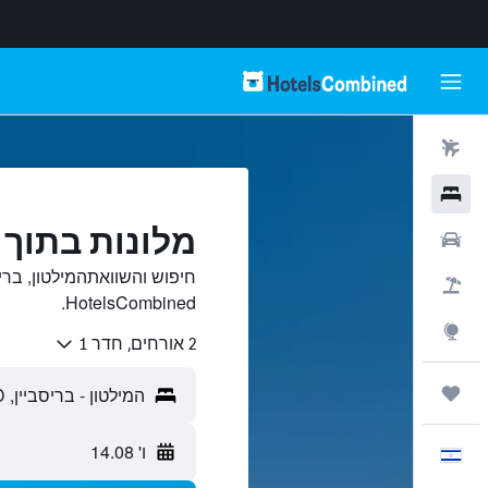
טיסות
מלונות
מלונות בתוך ה
רכבים
חיפוש והשוואתהמילטון, ברי
חבילות
HotelsCombined.
Explore
2 אורחים, חדר 1
טיולים ונסיעות
ו' 14.08
עִבְרִית