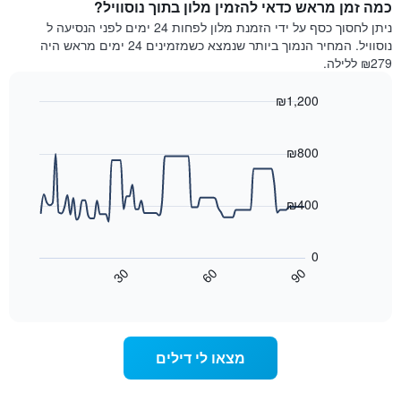
כוכבים.
כמה זמן מראש כדאי להזמין מלון בתוך נוסוויל?
ללילה
התרשים
הנוכחי,
ניתן לחסוך כסף על ידי הזמנת מלון לפחות 24 ימים לפני הנסיעה ל
כולל
כפי
נוסוויל. המחיר הנמוך ביותר שנמצא כשמזמינים 24 ימים מראש היה
1
שנמצא
₪279 ללילה.
ציר
בשלושת
Y
הימים
₪1,200
המציגים
האחרונים,
את
Line
Chart
לפי
graphic.
chart
מחיר
דירוג
with
₪800
החדר
כוכבים
90
הממוצע
התרשים
data
להלילה
points.
כולל1
₪400
שנמצא
ציר
בשלושת
X
התרשים
הימים
הבא
המציגים
0
האחרונים
מציג
קטגוריות
30
60
90
כיצד
מלונות
End
of
לפי
משתנה
interactive
דירוג
מחיר
chart
החדר
כוכבים.
ככל
התרשים
מצאו לי דילים
כולל
שמתקרב
1
מועד
ציר
השהות