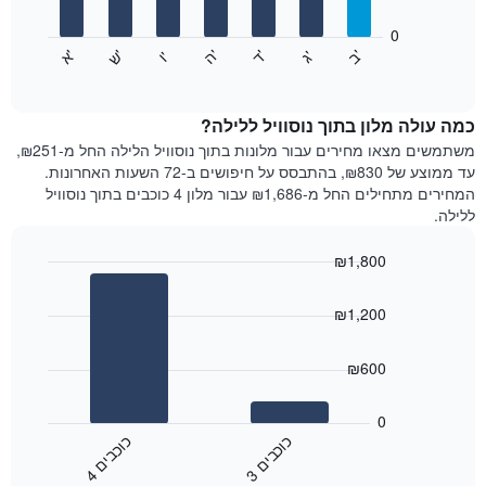
המציגים
חודשים.
0
התרשים
התרשים
'
'
'
'
'
'
ש
'
א
ה
ד
ב
ג
ו
הבא
End
כולל
of
מציג
interactive
1
את
chart
ציר
מחיר
כמה עולה מלון בתוך נוסוויל ללילה?
Y
הממוצע
משתמשים מצאו מחירים עבור מלונות בתוך נוסוויל הלילה החל מ-₪251,
המציגים
של
עד ממוצע של ₪830, בהתבסס על חיפושים ב-72 השעות האחרונות.
את
חדר
המחירים מתחילים החל מ-₪1,686 עבור מלון 4 כוכבים בתוך נוסוויל
המחיר
לכל
ללילה.
הממוצע
יום
של
בשבוע
חדר
₪1,800
התרשים
Bar
כולל
Chart
graphic.
chart
1
₪1,200
with
ציר
2
X
bars.
₪600
המציגים
את
התרשים
ימי
הבא
0
השבוע.
מציג
כ
ם
כ
ם
התרשים
את
3
ו
כ
ב
י
4
ו
כ
ב
י
כולל
End
מחיר