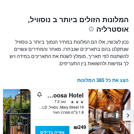
Y
התרשים
כולל1
המציגים
את
ציר
המלונות הזולים ביותר ב נוסוויל,
X
המחיר
אוסטרליה
הממוצע
המציגים
של
את
חדר
מספר
נכון לעכשיו, אלו הם המלונות במחיר הנמוך ביותר ב-נוסוויל
הימים
במהלך
שנתקלנו בהם בתאריכים שנבחרו. מאחר והמחירים עשויים
סוף
שנותרו
להשתנות לפי תאריך, מומלץ לשנות את התאריכים במידה ויש
עד
השבוע
זה
למועד
לך גמישות ולהשוואת בין התעריפים.
השהות
שנמצא
בימים
התרשים
כולל
האחרונים
הצג את כל 385 המלונות
1
ציר
Villa Noosa Hotel
Y
המציג
3 כוכבים
טוב 7.3
את
19 Mary Street, נוסוויל, QLD, אוסטרליה
1.8 ק״מ ממרכז העיר
מחיר
הממוצע
של
₪249
חדר
צפייה בדילים