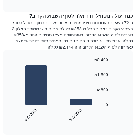
1
of
הממוצע
interactive
ציר
של
chart
Y
כמה עולה נוסוויל חדר מלון לסוף השבוע הקרוב?
חדר
המציג
הלילה
ב-72 השעות האחרונות נצפו מחירים עבור מלונות בתוך נוסוויל לסוף
את
שנמצא
השבוע הקרוב במחיר החל מ-₪358 ללילה אם חיפוש ממוקד במלון 3
מחיר
היום
כוכבים לסוף השבוע הקרוב, משתמשים מצאו מחירים החל מ-₪358
הממוצע
בימים
ללילה. עבור מלון 4 כוכבים בתוך נוסוויל, המחיר הזול ביותר שנמצא
של
האחרונים
לאחרונה לסוף השבוע הקרוב היה ₪2,144 ללילה.
חדר
השלושה,
מקובץ
₪2,400
לפי
Bar
Chart
דירוג
graphic.
chart
הכוכבים
₪1,600
with
התרשים
2
מציג
bars.
₪800
1
ציר
התרשים
X
הבא
0
המציג
מציג
כ
ם
כ
ם
קטגוריות
את
3
ו
כ
ב
י
4
ו
כ
ב
י
מלונות
End
המחיר
of
לפי
הממוצע
interactive
מדרגות
לחדר
chart