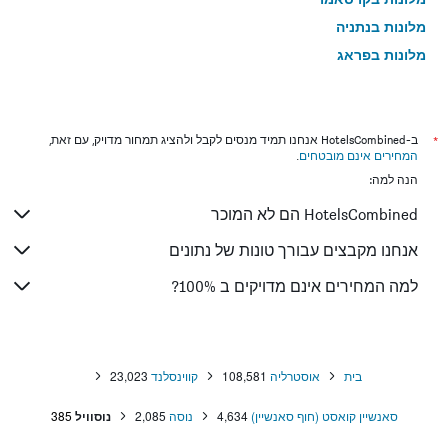
מלונות בנתניה
מלונות בפראג
מלונות בטבריה
מלונות בטוקיו
מלונות בניו יורק
*
ב-HotelsCombined אנחנו תמיד מנסים לקבל ולהציג תמחור מדויק, עם זאת,
המחירים אינם מובטחים
.
מלונות בבנגקוק
הנה למה:
מלונות בלונדון
HotelsCombined הם לא המוכר
מלונות בבוקרשט
מלונות בפאפוס
אנחנו מקבצים עבורך טונות של נתונים
מלונות בפאטונג
למה המחירים אינם מדויקים ב 100%?
מלונות בלימסול
מלונות בפריז
מלונות בוינה
בית
אוסטרליה
108,581
קווינסלנד
23,023
מלונות באיה נאפה
סאנשיין קואסט (חוף סאנשיין)
4,634
נוסה
2,085
נוסוויל
385
מלונות בבאטומי
מלונות בטביליסי