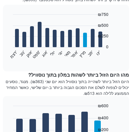
₪750
Bar
Chart
₪500
graphic.
chart
with
12
₪250
bars.
0
התרשים
'
'
מרץ
'
מאי
יוני
יולי
'
'
'
'
'
י
נ
ו
פ
ב​​​​​​​
א
פ
ר
א
ו
ג
ס
פ
ט
א
ו
ק
נ
ו
ב
ד
צ
מ
הבא
End
of
מציג
interactive
את
chart
מחיר
מהו היום הזול ביותר לשהות במלון בתוך נוסוויל?
הממוצע
היום הזול ביותר לשהייה בתוך נוסוויל הוא יום שני (₪363). מנגד, נוסעים
של
יכולים לצפות לשלם את הסכום הגבוה ביותר ב-יום שלישי, כאשר המחיר
חדר
הממוצע ללילה הוא ₪513.
בכל
חודש
₪600
התרשים
Bar
כולל
Chart
graphic.
chart
₪400
1
with
ציר
7
₪200
X
bars.