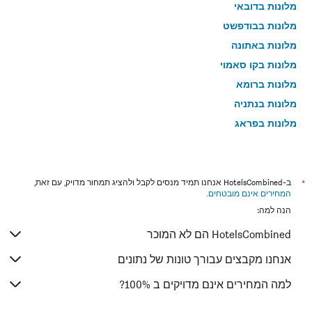
מלונות בדובאי
מלונות בבודפשט
מלונות באתונה
מלונות בקו סאמוי
מלונות ברומא
מלונות בנתניה
מלונות בפראג
מלונות בטבריה
מלונות בטוקיו
מלונות בניו יורק
*
ב-HotelsCombined אנחנו תמיד מנסים לקבל ולהציג תמחור מדויק, עם זאת,
המחירים אינם מובטחים
.
מלונות בבנגקוק
הנה למה:
מלונות בלונדון
HotelsCombined הם לא המוכר
מלונות בבוקרשט
מלונות בפאפוס
אנחנו מקבצים עבורך טונות של נתונים
מלונות בלימסול
למה המחירים אינם מדויקים ב 100%?
מלונות בפאטונג