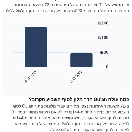
עד ממוצע של ₪171, בהתבסס על חיפושים ב-72 השעות האחרונות.
המחירים מתחילים החל מ-₪220 עבור מלון 4 כוכבים בתוך Gu'an ללילה.
₪240
Bar
Chart
graphic.
chart
₪160
with
2
bars.
₪80
התרשים
הבא
0
מציג
כ
ם
כ
ם
את
3
ו
כ
ב
י
4
ו
כ
ב
י
End
מחיר
of
הממוצע
interactive
של
chart
כמה עולה Gu'an חדר מלון לסוף השבוע הקרוב?
חדר
הלילה
ב-72 השעות האחרונות נצפו מחירים עבור מלונות בתוך Gu'an לסוף
שנמצא
השבוע הקרוב במחיר החל מ-₪144 ללילה אם חיפוש ממוקד במלון 3
היום
כוכבים לסוף השבוע הקרוב, משתמשים מצאו מחירים החל מ-₪144
בימים
ללילה. עבור מלון 4 כוכבים בתוך Gu'an, המחיר הזול ביותר שנמצא
האחרונים
לאחרונה לסוף השבוע הקרוב היה ₪241 ללילה.