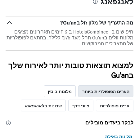
לאנגפאנג
סוף
השבוע
זה
שנמצא
מה התעריף של מלון זול בGu'an?
בימים
האחרונים
חיפושים ב- HotelsCombined ב-3 הימים האחרונים מציגים
מלונות זולים בGu'an החל מעד ₪75 ללילה, בהתאם לפופולריות
של התאריכים המבוקשים.
למצוא תוצאות טובות יותר לאירוח שלך
בGu'an
הערים הפופולריות ביותר
מלונות ב סין
ערים פופולריות
ציוני דרך
שכונות בלאנגפאנג
לבקר ביעדים מובילים
מלונות באילת