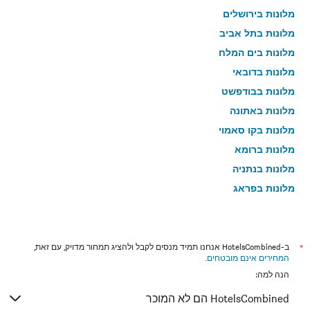
מלונות בירושלים
מלונות בתל אביב
מלונות בים המלח
מלונות בדובאי
מלונות בבודפשט
מלונות באתונה
מלונות בקו סאמוי
מלונות ברומא
מלונות בנתניה
מלונות בפראג
מלונות בטבריה
מלונות בטוקיו
מלונות בניו יורק
*
ב-HotelsCombined אנחנו תמיד מנסים לקבל ולהציג תמחור מדויק, עם זאת,
המחירים אינם מובטחים
.
מלונות בבנגקוק
הנה למה:
מלונות בלונדון
HotelsCombined הם לא המוכר
מלונות בבוקרשט