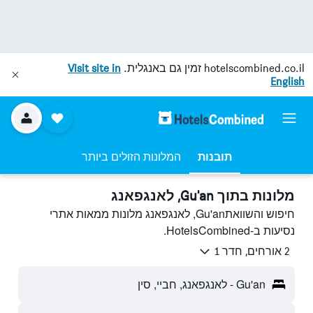
hotelscombined.co.il
זמין גם באנגלית.
Visit site in
English
תובנות
המלונות הזולים ביותר
מלונות בתוך Gu'an, לאנגפאנג
חיפוש והשוואתGu'an, לאנגפאנג מלונות ממאות אתרי
נסיעות ב-HotelsCombined.
2 אורחים, חדר 1
Gu'an - לאנגפאנג, חביי, סין