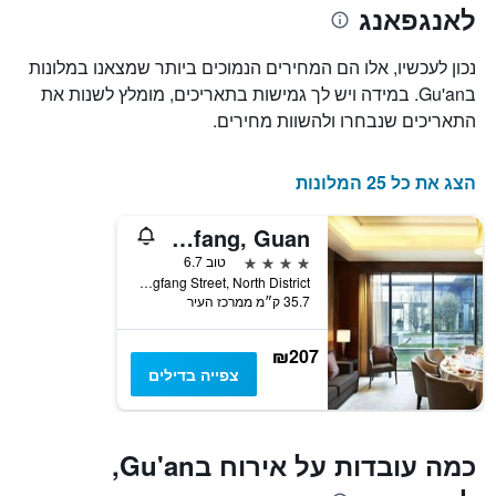
לאנגפאנג
החדר
כוכבים
הממוצע
התרשים
להלילה
כולל1
נכון לעכשיו, אלו הם המחירים הנמוכים ביותר שמצאנו במלונות
שנמצא
ציר
בGu'an. במידה ויש לך גמישות בתאריכים, מומלץ לשנות את
בשלושת
X
הימים
התאריכים שנבחרו ולהשוות מחירים.
המציגים
האחרונים
קטגוריות
מלונות
הצג את כל 25 המלונות
לפי
דירוג
כוכבים.
Four Points by Sheraton Langfang, Guan
התרשים
4 כוכבים
טוב 6.7
כולל
No.6 Dongfang Street, North District, לאנגפאנג, סין
1
35.7 ק״מ ממרכז העיר
ציר
Y
₪207
המציגים
צפייה בדילים
את
המחיר
הממוצע
של
כמה עובדות על אירוח בGu'an,
חדר
במהלך