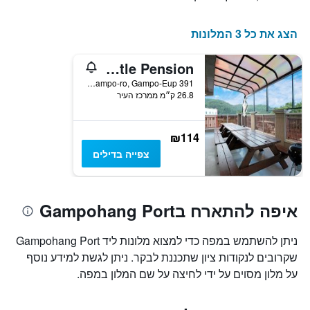
הצג את כל 3 המלונות
Gyeongju Beach Castle Pension
391 Gampo-ro, Gampo-Eup, גיאונגז'ו, דרום קוריאה
26.8 ק״מ ממרכז העיר
₪114
צפייה בדילים
איפה להתארח בGampohang Port
ניתן להשתמש במפה כדי למצוא מלונות ליד Gampohang Port
שקרובים לנקודות ציון שתכננת לבקר. ניתן לגשת למידע נוסף
על מלון מסוים על ידי לחיצה על שם המלון במפה.