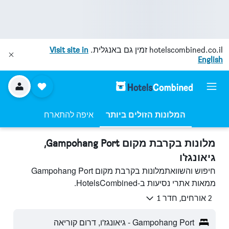
hotelscombined.co.il
זמין גם באנגלית.
Visit site in
English
המלונות הזולים ביותר
איפה להתארח
מלונות בקרבת מקום Gampohang Port,
גיאונגז'ו
חיפוש והשוואתמלונות בקרבת מקום Gampohang Port
ממאות אתרי נסיעות ב-HotelsCombined.
2 אורחים, חדר 1
Gampohang Port - גיאונגז'ו, דרום קוריאה