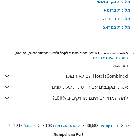
מלונות בקו סאמוי
מלונות ברומא
מלונות בנתניה
מלונות בפראג
מלונות בטבריה
מלונות בטוקיו
מלונות בניו יורק
*
ב-HotelsCombined אנחנו תמיד מנסים לקבל ולהציג תמחור מדויק, עם זאת,
המחירים אינם מובטחים
.
מלונות בבנגקוק
הנה למה:
מלונות בלונדון
HotelsCombined הם לא המוכר
מלונות בבוקרשט
מלונות בפאפוס
אנחנו מקבצים עבורך טונות של נתונים
מלונות בלימסול
למה המחירים אינם מדויקים ב 100%?
מלונות בפאטונג
מלונות בפריז
מלונות בוינה
בית
דרום קוריאה
39,583
קיאנגסאנג בוק דו
3,103
גיאונגז'ו
1,217
מלונות בטביליסי
Gampohang Port