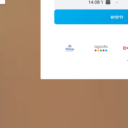
-
ו' 14.08
חיפוש