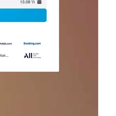
ה' 13.08
...ועוד