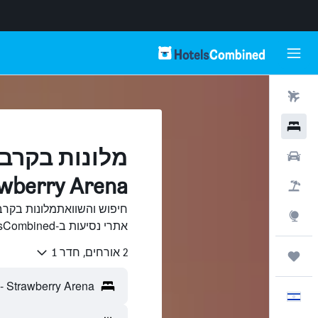
טיסות
מלונות
מלונות בקרב
רכבים
Strawberry Arena,
חבילות
Explore
אתרי נסיעות ב-HotelsCombined.
2 אורחים, חדר 1
טיולים ונסיעות
עִבְרִית