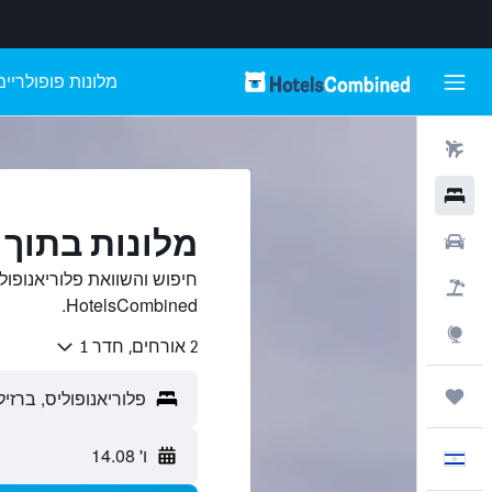
מלונות פופולריים
טיסות
מלונות
מלונות בתוך 
רכבים
חיפוש והשוואת פלוריאנופול
חבילות
HotelsCombined.
Explore
2 אורחים, חדר 1
טיולים ונסיעות
ו' 14.08
עִבְרִית