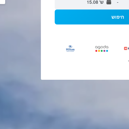
-
ש' 15.08
חיפוש