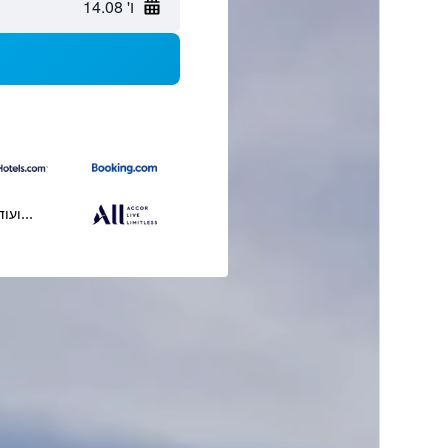
ו' 14.08
...ועוד