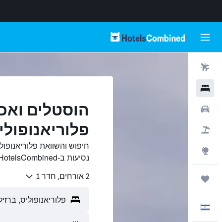
טיסות
מלונות
הוסטלים ואכס
רכבים
פלוריאנופולי
חבילות
חיפוש והשוואת פלוריאנופול
Explore
נסיעות ב-HotelsCombined.
2 אורחים, חדר 1
טיולים ונסיעות
עִבְרִית