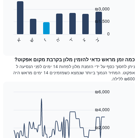
Bar
כולל
Chart
graphic.
chart
₪3,000
1
with
ציר
7
₪1,500
X
bars.
המציגים
חודשים.
0
התרשים
התרשים
'
'
'
'
'
'
ש
'
א
ה
ב
ד
ג
ו
הבא
End
כולל
of
מציג
interactive
1
את
chart
ציר
מחיר
כמה זמן מראש כדאי להזמין מלון בקרבת מקום אפקוט?
Y
הממוצע
ניתן לחסוך כסף על ידי הזמנת מלון לפחות 14 ימים לפני הנסיעה ל
המציגים
של
אפקוט. המחיר הנמוך ביותר שנמצא כשמזמינים 14 ימים מראש היה
את
חדר
₪600 ללילה.
המחיר
לכל
הממוצע
יום
₪6,000
של
בשבוע
חדר
Line
התרשים
Chart
graphic.
chart
כולל
with
₪4,000
1
90
ציר
data
X
points.
₪2,000
המציגים
את
התרשים