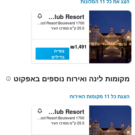
הצג את כל 11 המלונות
1
ציר
Disney's Yacht Club Resort
Y
המציג
1700 Epcot Resort Boulevard, אורלנדו, FL, ארצות הברית
25.5 ק״מ ממרכז העיר
את
מחיר
הממוצע
של
₪1,491
צפייה
חדר
בדילים
מקומות לינה ואירוח נוספים באפקוט
הצגת כל 11 מקומות האירוח
Disney's Yacht Club Resort
1700 Epcot Resort Boulevard, אורלנדו, FL, ארצות הברית
25.5 ק״מ ממרכז העיר