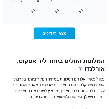
ימי
הבא
0
השבוע.
מציג
30
60
90
התרשים
כיצד
End
of
כולל
משתנה
interactive
1
מחיר
chart
ציר
החדר
Y
ככל
מצאו לי דילים
המציג
שמתקרב
את
מועד
מחיר
השהות
הממוצע
התרשים
של
כולל1
חדר
ציר
המלונות הזולים ביותר ליד אפקוט,
X
אורלנדו
המציגים
את
מספר
נכון לעכשיו, אלו הם המלונות במחיר הנמוך ביותר בקרבת
הימים
אפקוט שנתקלנו בהם בתאריכים שנבחרו. מאחר והמחירים
שנותרו
עשויים להשתנות לפי תאריך, מומלץ לשנות את התאריכים
עד
למועד
במידה ויש לך גמישות ולהשוואת בין התעריפים.
השהות
התרשים
כולל