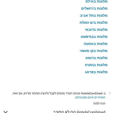
מלונות באילת
מלונות בירושלים
מלונות בתל אביב
מלונות בים המלח
מלונות בדובאי
מלונות בבודפשט
מלונות באתונה
מלונות בקו סאמוי
מלונות ברומא
מלונות בנתניה
מלונות בפראג
מלונות בטבריה
מלונות בטוקיו
מלונות בניו יורק
*
ב-HotelsCombined אנחנו תמיד מנסים לקבל ולהציג תמחור מדויק, עם זאת,
המחירים אינם מובטחים
.
מלונות בבנגקוק
הנה למה:
מלונות בלונדון
HotelsCombined הם לא המוכר