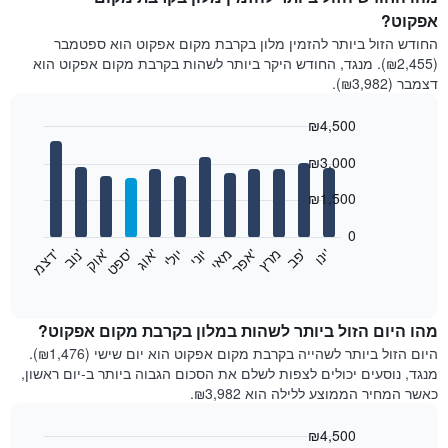
אפקוט?
החודש הזול ביותר להזמין מלון בקרבת מקום אפקוט הוא ספטמבר
(₪2,455). מנגד, החודש היקר ביותר לשהות בקרבת מקום אפקוט הוא
דצמבר (₪3,982).
₪4,500
Bar
Chart
₪3,000
graphic.
chart
with
12
₪1,500
bars.
0
התרשים
'
'
מרץ
'
מאי
יוני
יולי
'
'
'
'
'
י
נ
ו
פ
ב​​​​​​​
א
פ
ר
א
ו
ג
ס
פ
ט
א
ו
ק
נ
ו
ב
ד
צ
מ
הבא
End
of
מציג
interactive
את
chart
מחיר
מהו היום הזול ביותר לשהות במלון בקרבת מקום אפקוט?
הממוצע
היום הזול ביותר לשהייה בקרבת מקום אפקוט הוא יום שישי (₪1,476).
של
מנגד, נוסעים יכולים לצפות לשלם את הסכום הגבוה ביותר ב-יום ראשון,
חדר
כאשר המחיר הממוצע ללילה הוא ₪3,982.
בכל
חודש
₪4,500
התרשים