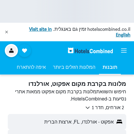
hotelscombined.co.il
זמין גם באנגלית.
Visit site in
English
תובנות
המלונות הזולים ביותר
איפה להתארח
מלונות בקרבת מקום אפקוט, אורלנדו
חיפוש והשוואתמלונות בקרבת מקום אפקוט ממאות אתרי
נסיעות ב-HotelsCombined.
2 אורחים, חדר 1
אפקוט - אורלנדו, FL, ארצות הברית