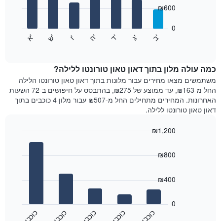
7
המציגים
₪600
bars.
חודשים.
התרשים
0
התרשים
כולל
'
'
'
'
'
'
ש
'
א
ה
ב
ד
ג
ו
הבא
End
1
of
מציג
ציר
interactive
את
chart
Y
מחיר
כמה עולה מלון בתוך דאון טאון טורונטו ללילה?
המציגים
הממוצע
משתמשים מצאו מחירים עבור מלונות בתוך דאון טאון טורונטו הלילה
את
של
החל מ-₪163, עד ממוצע של ₪275, בהתבסס על חיפושים ב-72 השעות
המחיר
חדר
הממוצע
האחרונות. המחירים מתחילים החל מ-₪507 עבור מלון 4 כוכבים בתוך
לכל
של
דאון טאון טורונטו ללילה.
יום
חדר
בשבוע
₪1,200
התרשים
Bar
כולל
Chart
graphic.
chart
1
₪800
with
ציר
5
X
bars.
₪400
המציגים
את
התרשים
ימי
הבא
0
השבוע.
מציג
כ
ם
כ
ם
כ
ם
כ
ם
כ
ם
התרשים
את