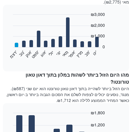
מאי (₪2,775).
₪3,000
Bar
Chart
₪2,000
graphic.
chart
with
12
₪1,000
bars.
0
התרשים
'
'
מרץ
'
מאי
יוני
יולי
'
'
'
'
'
י
נ
ו
פ
ב​​​​​​​
א
פ
ר
א
ו
ג
ס
פ
ט
א
ו
ק
נ
ו
ב
ד
צ
מ
הבא
End
of
מציג
interactive
את
chart
מחיר
מהו היום הזול ביותר לשהות במלון בתוך דאון טאון
הממוצע
טורונטו?
של
היום הזול ביותר לשהייה בתוך דאון טאון טורונטו הוא יום שני (₪587).
חדר
מנגד, נוסעים יכולים לצפות לשלם את הסכום הגבוה ביותר ב-יום ראשון,
בכל
כאשר המחיר הממוצע ללילה הוא ₪1,712.
חודש
התרשים
₪1,800
כולל
1
Bar
Chart
graphic.
ציר
chart
₪1,200
with
X