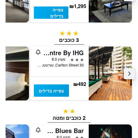
₪1,295
צפייה
בדילים
3 כוכבים
3 כוכבים
Holiday Inn Toronto Downtown Centre By IHG
3 כוכבים
מצוין 8.0
30 Carlton Street, טורונטו, ON, קנדה
₪492
צפייה בדילים
2 כוכבים
2 כוכבים ומטה
The Rex Hotel Jazz & Blues Bar
2 כוכבים
מצוין 8.0