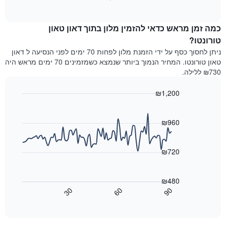
מדרגות
of
הממוצע
interactive
כוכבים.
לחדר
chart
התרשים
כמה זמן מראש כדאי להזמין מלון בתוך דאון טאון
ללילה
כולל
הנוכחי,
טורונטו?
1
כפי
ניתן לחסוך כסף על ידי הזמנת מלון לפחות 70 ימים לפני הנסיעה ל דאון
ציר
שנמצא
Y
טאון טורונטו. המחיר הנמוך ביותר שנמצא כשמזמינים 70 ימים מראש היה
בשלושת
המציגים
₪730 ללילה.
הימים
את
האחרונים,
מחיר
₪1,200
לפי
החדר
דירוג
Line
Chart
הממוצע
graphic.
chart
כוכבים
להלילה
with
₪960
התרשים
שנמצא
90
כולל1
data
בשלושת
ציר
points.
הימים
₪720
X
האחרונים
המציגים
התרשים
קטגוריות
הבא
₪480
מלונות
מציג
30
60
90
לפי
כיצד
End
דירוג
of
משתנה
interactive
כוכבים.
מחיר
chart
התרשים
החדר