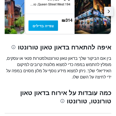
194 Queen Street West, טורונטו, ON, קנדה
₪314
צפייה בדילים
איפה להתארח בדאון טאון טורונטו
בין אם הביקור שלך בדאון טאון טורונטולמטרות פנאי או עסקים,
מומלץ להתמש במפה כדי למצוא מלונות קרובים למיקום
האידיאלי שלך. ניתן למצוא מידע נוסף על מלון מסוים במפה על
ידי לחיצה על השם שלו.
כמה עובדות על אירוח בדאון טאון
טורונטו, טורונטו