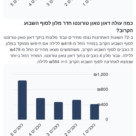
3
ו
כ
ב
י
1
ו
כ
ב
י
4
ו
כ
ב
י
2
ו
כ
ב
י
5
ו
כ
ב
י
כולל
End
מחיר
1
of
הממוצע
interactive
ציר
של
chart
Y
כמה עולה דאון טאון טורונטו חדר מלון לסוף השבוע
חדר
המציג
הלילה
הקרוב?
את
שנמצא
ב-72 השעות האחרונות נצפו מחירים עבור מלונות בתוך דאון טאון טורונטו
מחיר
היום
לסוף השבוע הקרוב במחיר החל מ-₪418 ללילה אם חיפוש ממוקד במלון
הממוצע
בימים
3 כוכבים לסוף השבוע הקרוב, משתמשים מצאו מחירים החל מ-₪478
של
האחרונים
ללילה. עבור מלון 4 כוכבים בתוך דאון טאון טורונטו, המחיר הזול ביותר
חדר
השלושה,
שנמצא לאחרונה לסוף השבוע הקרוב היה ₪584 ללילה.
מקובץ
לפי
₪1,200
דירוג
הכוכבים
Bar
Chart
graphic.
chart
התרשים
₪800
with
מציג
5
1
bars.
ציר
₪400
X
התרשים
המציג
הבא
0
קטגוריות
מציג
כ
ם
כ
ם
כ
ם
כ
ם
כ
ם
מלונות
את
לפי
3
ו
כ
ב
י
1
ו
כ
ב
י
4
ו
כ
ב
י
2
ו
כ
ב
י
5
ו
כ
ב
י
End
המחיר