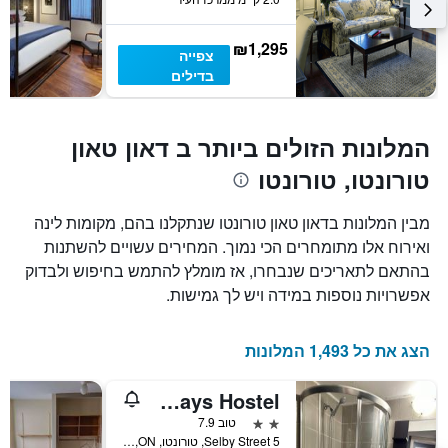
מחיר
הממוצע
של
₪1,295
צפייה
חדר
בדילים
המלונות הזולים ביותר ב דאון טאון
טורונטו, טורונטו
מבין המלונות בדאון טאון טורונטו שנתקלנו בהם, מקומות לינה
ואירוח אלו מתומחרים הכי נמוך. המחירים עשויים להשתנות
בהתאם לתאריכים שנבחרו, אז מומלץ להתמש בחיפוש ולבדוק
אפשרויות נוספות במידה ויש לך גמישות.
הצג את כל 1,493 המלונות
All Days Hostel
2 כוכבים
טוב 7.9
5 Selby Street, טורונטו, ON, קנדה