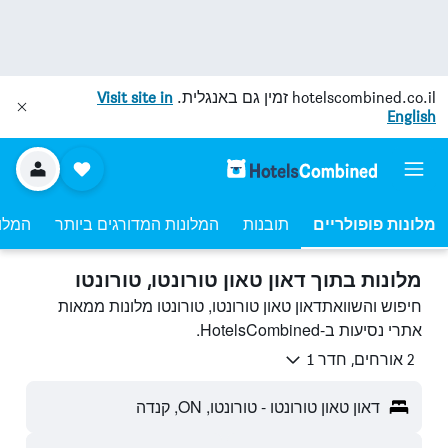
hotelscombined.co.il
זמין גם באנגלית.
Visit site in
English
מלונות פופולריים
תובנות
המלונות המדורגים ביותר
המלונ
מלונות בתוך דאון טאון טורונטו, טורונטו
חיפוש והשוואתדאון טאון טורונטו, טורונטו מלונות ממאות
אתרי נסיעות ב-HotelsCombined.
2 אורחים, חדר 1
דאון טאון טורונטו - טורונטו, ON, קנדה