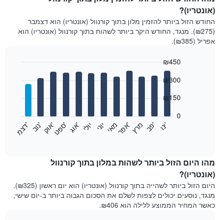
(אונטריו)?
החודש הזול ביותר להזמין מלון בתוך קורנוול (אונטריו) הוא דצמבר
(₪275). מנגד, החודש היקר ביותר לשהות בתוך קורנוול (אונטריו) הוא
אפריל (₪385).
₪450
Bar
Chart
₪300
graphic.
chart
with
12
₪150
bars.
0
התרשים
'
'
מרץ
'
מאי
יוני
יולי
'
'
'
'
'
י
נ
ו
פ
ב​​​​​​​
א
פ
ר
א
ו
ג
ס
פ
ט
א
ו
ק
נ
ו
ב
ד
צ
מ
הבא
End
of
מציג
interactive
את
chart
מחיר
מהו היום הזול ביותר לשהות במלון בתוך קורנוול
הממוצע
(אונטריו)?
של
היום הזול ביותר לשהייה בתוך קורנוול (אונטריו) הוא יום ראשון (₪325).
חדר
מנגד, נוסעים יכולים לצפות לשלם את הסכום הגבוה ביותר ב-יום שישי,
בכל
כאשר המחיר הממוצע ללילה הוא ₪406.
חודש
התרשים