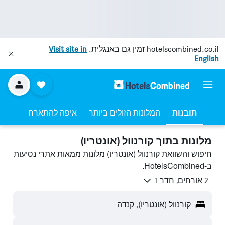
hotelscombined.co.il
זמין גם באנגלית.
Visit site in
English
תובנות
המלונות הזולים ביותר
איפה להתארח
מלונות בתוך קורנוול (אונטריו)
חיפוש והשוואת קורנוול (אונטריו) מלונות ממאות אתרי נסיעות
ב-HotelsCombined.
2 אורחים, חדר 1
קורנוול (אונטריו), קנדה