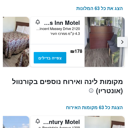
התרשים
כולל
הצג את כל 63 המלונות
1
ציר
Nites Inn Motel
Y
המציג
2120 Vincent Massey Drive, קורנוול (אונטריו), ON, קנדה
4.3 ק״מ ממרכז העיר
את
מחיר
הממוצע
של
₪178
חדר
צפייה בדילים
מקומות לינה ואירוח נוספים בקורנוול
(אונטריו)
הצגת כל 63 מקומות האירוח
Century Motel
1209 Brookdale Avenue, קורנוול (אונטריו), ON, קנדה