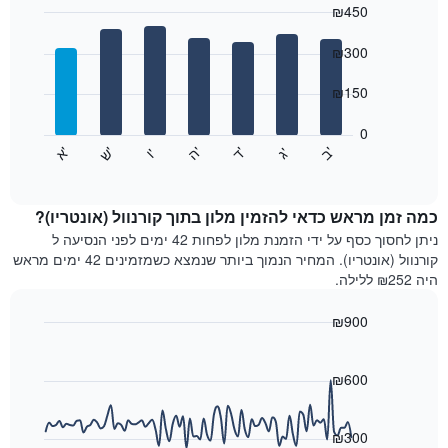
₪450
כולל
1
Bar
Chart
graphic.
ציר
chart
₪300
with
X
7
המציגים
₪150
bars.
חודשים.
התרשים
0
התרשים
כולל
'
'
'
'
'
'
ש
'
א
ה
ד
ב
ג
ו
הבא
End
1
of
מציג
ציר
interactive
את
chart
Y
מחיר
כמה זמן מראש כדאי להזמין מלון בתוך קורנוול (אונטריו)?
המציגים
הממוצע
ניתן לחסוך כסף על ידי הזמנת מלון לפחות 42 ימים לפני הנסיעה ל
את
של
קורנוול (אונטריו). המחיר הנמוך ביותר שנמצא כשמזמינים 42 ימים מראש
המחיר
חדר
הממוצע
היה ₪252 ללילה.
לכל
של
יום
חדר
₪900
בשבוע
Line
התרשים
Chart
graphic.
chart
כולל
with
₪600
1
90
ציר
data
X
points.
₪300
המציגים