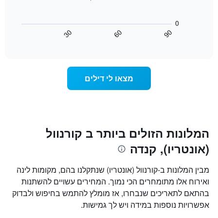
את
התרשים
ימי
הבא
0
השבוע.
מציג
30
60
90
התרשים
כיצד
End
of
כולל
משתנה
interactive
1
מחיר
chart
ציר
החדר
Y
ככל
מצאו לי דילים
המציג
שמתקרב
את
מועד
מחיר
השהות
הממוצע
התרשים
של
כולל1
חדר
ציר
המלונות הזולים ביותר ב קורנוול
X
(אונטריו), קנדה
המציגים
את
מספר
מבין המלונות ב-קורנוול (אונטריו) שנתקלנו בהם, מקומות לינה
הימים
ואירוח אלו מתומחרים הכי נמוך. המחירים עשויים להשתנות
שנותרו
בהתאם לתאריכים שנבחרו, אז מומלץ להתמש בחיפוש ולבדוק
עד
למועד
אפשרויות נוספות במידה ויש לך גמישות.
השהות