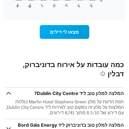
התרשים
התרשים
'
'
'
'
'
'
ש
'
א
ה
ב
ד
ג
ו
הבא
End
כולל
of
מציג
interactive
1
את
chart
ציר
מחיר
Y
הממוצע
מצאו לי דילים
המציגים
של
את
חדר
המחיר
לכל
הממוצע
יום
של
בשבוע
חדר
התרשים
כמה עובדות על אירוח בדוניברוק,
כולל
דבלין
1
ציר
X
המציגים
המלצה למלון טוב ליד Dublin City Centre?
את
ימי
חוות הדעת על מלון Marlin Hotel Stephens Green כוללות
השבוע.
המלצות על מלון זה כמקום טוב לאירוח ליד Dublin City Centre,
התרשים
עם דירוג של 8.5/10 מתוך 8,741 דירוגים.
כולל
1
המלצה למלון טוב בדוניברוק ליד Bord Gáis Energy
ציר