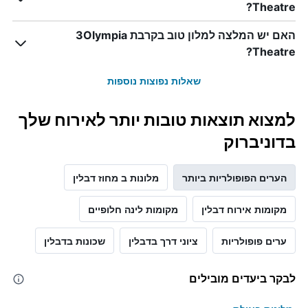
Theatre?
Y
המציג
את
האם יש המלצה למלון טוב בקרבת 3Olympia
מחיר
Theatre?
הממוצע
של
שאלות נפוצות נוספות
חדר
למצוא תוצאות טובות יותר לאירוח שלך
בדוניברוק
הערים הפופולריות ביותר
מלונות ב מחוז דבלין
מקומות אירוח דבלין
מקומות לינה חלופיים
ערים פופולריות
ציוני דרך בדבלין
שכונות בדבלין
לבקר ביעדים מובילים