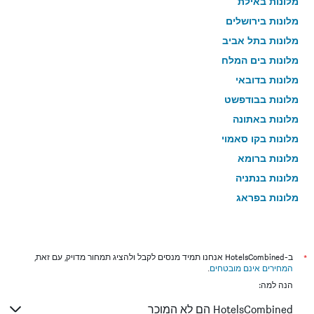
מלונות באילת
מלונות בירושלים
מלונות בתל אביב
מלונות בים המלח
מלונות בדובאי
מלונות בבודפשט
מלונות באתונה
מלונות בקו סאמוי
מלונות ברומא
מלונות בנתניה
מלונות בפראג
מלונות בטבריה
מלונות בטוקיו
מלונות בניו יורק
*
ב-HotelsCombined אנחנו תמיד מנסים לקבל ולהציג תמחור מדויק, עם זאת,
המחירים אינם מובטחים
.
מלונות בבנגקוק
הנה למה:
מלונות בלונדון
HotelsCombined הם לא המוכר