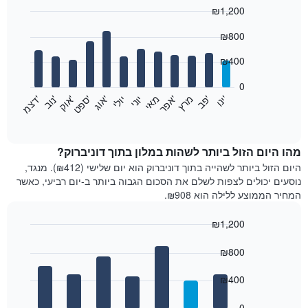
₪1,200
Bar
Chart
₪800
graphic.
chart
with
12
₪400
bars.
0
התרשים
'
'
מרץ
'
מאי
יוני
יולי
'
'
'
'
'
י
נ
ו
פ
ב​​​​​​​
א
פ
ר
א
ו
ג
ס
פ
ט
א
ו
ק
נ
ו
ב
ד
צ
מ
הבא
End
of
מציג
interactive
את
chart
מחיר
מהו היום הזול ביותר לשהות במלון בתוך דוניברוק?
הממוצע
היום הזול ביותר לשהייה בתוך דוניברוק הוא יום שלישי (₪412). מנגד,
של
נוסעים יכולים לצפות לשלם את הסכום הגבוה ביותר ב-יום רביעי, כאשר
חדר
המחיר הממוצע ללילה הוא ₪908.
בכל
חודש
₪1,200
התרשים
Bar
כולל
Chart
graphic.
chart
₪800
1
with
ציר
7
₪400
X
bars.
המציגים
חודשים.
0