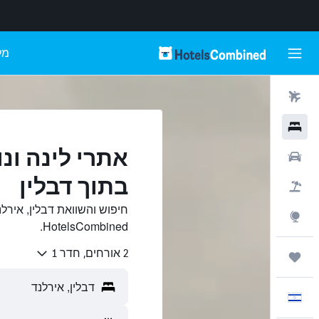
מל
טיסות
מלונות
אתרי לינה ו
רכבים
בתוך דבלין
חבילות
חיפוש והשוואת דבלין, אירל
Explore
HotelsCombined.
2 אורחים, חדר 1
טיולים ונסיעות
עִבְרִית