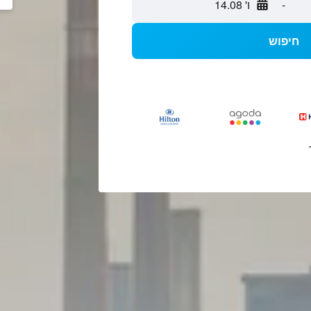
-
ו' 14.08
חיפוש