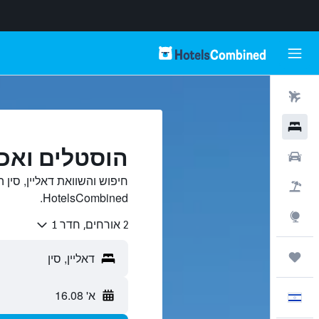
טיסות
מלונות
הוסטלים ואכס
רכבים
חיפוש והשוואת דאליין, סין
חבילות
HotelsCombined.
Explore
2 אורחים, חדר 1
טיולים ונסיעות
א' 16.08
עִבְרִית