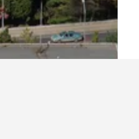
בית
סין
243,050
דאליין
1,962
דאליין
האכסניות וההוסטל
מבין ההוסטלים והאכסניות שנתקלנו בה
לשנות את התאריכים במידה ויש לך גמ