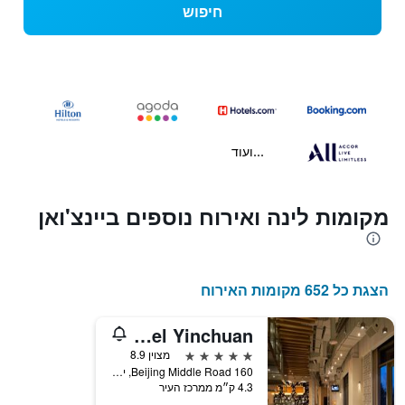
חיפוש
...ועוד
מקומות לינה ואירוח נוספים ביינצ'ואן
הצגת כל 652 מקומות האירוח
Kempinski Hotel Yinchuan
5 כוכבים
מצוין 8.9
160 Beijing Middle Road, יינצ'ואן, סין
4.3 ק״מ ממרכז העיר