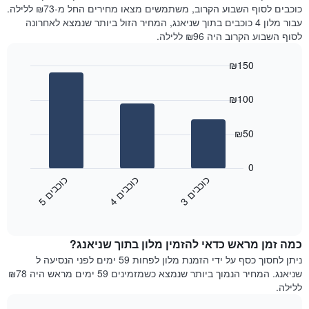
את
היום
כוכבים לסוף השבוע הקרוב, משתמשים מצאו מחירים החל מ-₪73 ללילה.
מחיר
בימים
עבור מלון 4 כוכבים בתוך שניאנג, המחיר הזול ביותר שנמצא לאחרונה
הממוצע
האחרונים
לסוף השבוע הקרוב היה ₪96 ללילה.
של
השלושה,
חדר
מקובץ
₪150
לפי
Bar
Chart
דירוג
graphic.
chart
הכוכבים
₪100
with
התרשים
3
מציג
bars.
₪50
1
ציר
התרשים
X
הבא
0
המציג
מציג
כ
ם
כ
ם
כ
ם
קטגוריות
את
3
ו
כ
ב
י
4
ו
כ
ב
י
5
ו
כ
ב
י
מלונות
End
המחיר
of
לפי
הממוצע
interactive
מדרגות
לחדר
chart
כוכבים.
כמה זמן מראש כדאי להזמין מלון בתוך שניאנג?
ללילה
התרשים
הנוכחי,
ניתן לחסוך כסף על ידי הזמנת מלון לפחות 59 ימים לפני הנסיעה ל
כולל
כפי
שניאנג. המחיר הנמוך ביותר שנמצא כשמזמינים 59 ימים מראש היה ₪78
1
שנמצא
ללילה.
ציר
בשלושת
Y