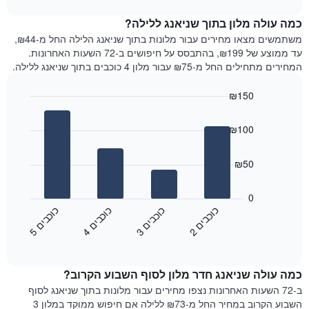
1
את
chart
ציר
מחיר
כמה עולה מלון בתוך שניאנג ללילה?
Y
הממוצע
משתמשים מצאו מחירים עבור מלונות בתוך שניאנג הלילה החל מ-₪44,
המציגים
של
עד ממוצע של ₪199, בהתבסס על חיפושים ב-72 השעות האחרונות.
את
חדר
המחירים מתחילים החל מ-₪75 עבור מלון 4 כוכבים בתוך שניאנג ללילה.
המחיר
לכל
הממוצע
יום
₪150
של
בשבוע
חדר
Bar
התרשים
Chart
graphic.
chart
כולל
₪100
with
1
4
ציר
bars.
₪50
X
המציגים
התרשים
את
הבא
0
ימי
מציג
כ
ם
כ
ם
כ
ם
כ
ם
השבוע.
את
2
ו
כ
ב
י
3
ו
כ
ב
י
4
ו
כ
ב
י
5
ו
כ
ב
י
התרשים
End
מחיר
of
כולל
הממוצע
interactive
1
של
chart
ציר
כמה עולה שניאנג חדר מלון לסוף השבוע הקרוב?
חדר
Y
הלילה
ב-72 השעות האחרונות נצפו מחירים עבור מלונות בתוך שניאנג לסוף
המציג
שנמצא
השבוע הקרוב במחיר החל מ-₪73 ללילה אם חיפוש ממוקד במלון 3