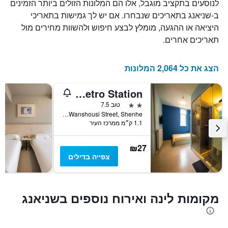
לנוסעים בתקציב מוגבל, אלו הם המלונות הזולים ביותר הזמינים
של
את
חדר
מספר
ב-שניאנג בתאריכים שנבחרו. אם יש לך גמישות בתאריכי
הימים
במהלך
היציאה או ההגעה, מומלץ לבצע חיפוש ולהשוות מחירים מול
סוף
שנותרו
תאריכים אחרים.
עד
השבוע
זה
למועד
השהות
שנמצא
הצג את כל 2,064 המלונות
בימים
התרשים
כולל
האחרונים
Bestay Hotel Express Shenyang Imperial Palace Huaiyuanmen Metro Station
1
ציר
2 כוכבים
טוב 7.5
Y
No. 152 Wanshousi Street, Shenhe, שניאנג, סין
המציג
1.1 ק״מ ממרכז העיר
את
מחיר
₪27
הממוצע
צפייה בדילים
של
חדר
מקומות לינה ואירוח נוספים בשניאנג