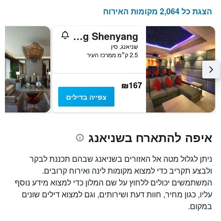
הצגת כל 2,064 מקומות האירוח
Somerset Heping Shenyang
שניאנג, סין
2.5 ק״מ ממרכז העיר
₪167
צפייה בדילים
איפה להתארח בשניאנג
ניתן לגלול מטה אל האזורים בשניאנג שבהם תכננת לבקר
ולבצע תקריב כדי למצוא מקומות לינה ואירוח קרובים.
המשתמשים יכולים ללחוץ על שם המלון כדי למצוא מידע נוסף
עליו, כגון מחיר, חוות דעת ושירותים, וגם למצוא דילים שונים
במקום.