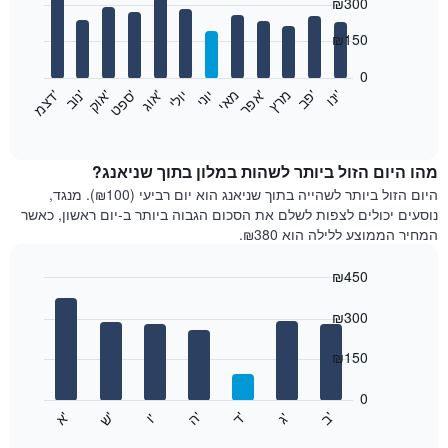
₪300
graphic.
chart
with
12
₪150
bars.
0
התרשים
'
'
מרץ
'
מאי
יוני
יולי
'
'
'
'
'
י
נ
ו
פ
ב​​​​​​​
א
פ
ר
א
ו
ג
ס
פ
ט
א
ו
ק
נ
ו
ב
ד
צ
מ
הבא
End
of
מציג
interactive
את
chart
מחיר
מהו היום הזול ביותר לשהות במלון בתוך שניאנג?
הממוצע
היום הזול ביותר לשהייה בתוך שניאנג הוא יום רביעי (₪100). מנגד,
של
נוסעים יכולים לצפות לשלם את הסכום הגבוה ביותר ב-יום ראשון, כאשר
חדר
המחיר הממוצע ללילה הוא ₪380.
בכל
חודש
₪450
התרשים
Bar
כולל
Chart
graphic.
chart
₪300
1
with
ציר
7
₪150
X
bars.
המציגים
חודשים.
0
התרשים
התרשים
'
'
'
'
'
'
ש
'
א
ה
ד
ב
ג
ו
הבא
End
כולל
of
מציג
interactive