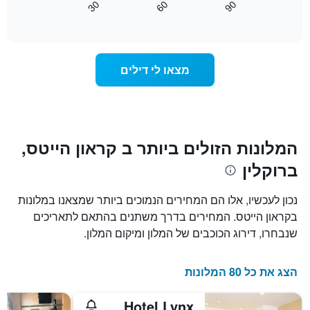
30
60
90
התרשים
כיצד
End
of
כולל
משתנה
interactive
1
מחיר
chart
ציר
החדר
Y
ככל
מצאו לי דילים
המציג
שמתקרב
את
מועד
מחיר
השהות
הממוצע
התרשים
של
כולל1
חדר
ציר
המלונות הזולים ביותר ב קראון הייטס,
X
ברוקלין
המציגים
את
מספר
נכון לעכשיו, אלו הם המחירים הנמוכים ביותר שמצאנו במלונות
הימים
בקראון הייטס. המחירים בדרך משתנים בהתאם לתאריכים
שנותרו
שנבחרו, דירוג הכוכבים של המלון ומיקום המלון.
עד
למועד
השהות
הצג את כל 80 המלונות
התרשים
כולל
1
Hotel Lynx