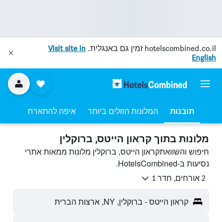
hotelscombined.co.il
זמין גם באנגלית.
Visit site in
English
תובנות
המלונות הזולים ביותר
איפה להתארח
מלונות בתוך קראון הייטס, ברוקלין
חיפוש והשוואתקראון הייטס, ברוקלין מלונות ממאות אתרי
נסיעות ב-HotelsCombined.
2 אורחים, חדר 1
קראון הייטס - ברוקלין, NY, ארצות הברית