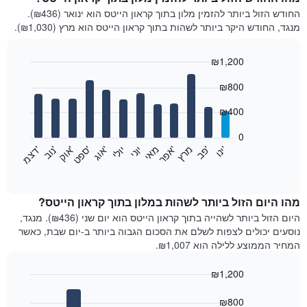
החודש הזול ביותר להזמין מלון בתוך קראון הייטס הוא ינואר (₪436).
מנגד, החודש היקר ביותר לשהות בתוך קראון הייטס הוא מרץ (₪1,030).
₪1,200
Bar
Chart
₪800
graphic.
chart
with
12
₪400
bars.
0
התרשים
'
'
מרץ
'
מאי
יוני
יולי
'
'
'
'
'
י
נ
ו
פ
ב​​​​​​​
א
פ
ר
א
ו
ג
ס
פ
ט
א
ו
ק
נ
ו
ב
ד
צ
מ
הבא
End
of
מציג
interactive
את
chart
מחיר
מהו היום הזול ביותר לשהות במלון בתוך קראון הייטס?
הממוצע
היום הזול ביותר לשהייה בתוך קראון הייטס הוא יום שני (₪436). מנגד,
של
נוסעים יכולים לצפות לשלם את הסכום הגבוה ביותר ב-יום שבת, כאשר
חדר
המחיר הממוצע ללילה הוא ₪1,007.
בכל
חודש
₪1,200
התרשים
Bar
כולל
Chart
graphic.
chart
₪800
1