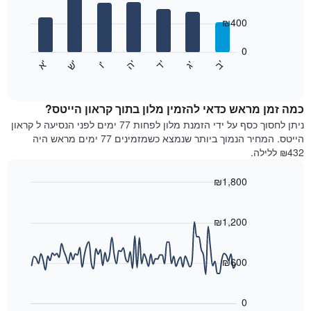
with
ציר
7
₪400
X
bars.
המציגים
חודשים.
0
התרשים
התרשים
'
'
'
'
'
'
ש
'
א
ה
ב
ד
ג
ו
הבא
End
כולל
of
מציג
interactive
1
את
chart
ציר
מחיר
כמה זמן מראש כדאי להזמין מלון בתוך קראון הייטס?
Y
הממוצע
ניתן לחסוך כסף על ידי הזמנת מלון לפחות 77 ימים לפני הנסיעה ל קראון
המציגים
של
הייטס. המחיר הנמוך ביותר שנמצא כשמזמינים 77 ימים מראש היה
את
חדר
₪432 ללילה.
המחיר
לכל
הממוצע
יום
₪1,800
של
בשבוע
חדר
Line
התרשים
Chart
graphic.
chart
כולל
with
₪1,200
1
90
ציר
data
X
points.
₪600
המציגים
את
התרשים
ימי
הבא
0
השבוע.
מציג