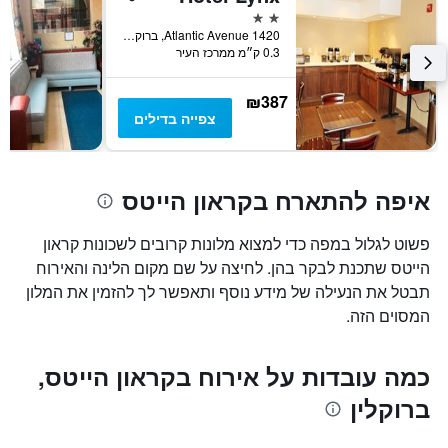
ציר
2 כוכבים
Y
1420 Atlantic Avenue, ברוקלין, NY, ארצות הברית
המציג
0.3 ק״מ ממרכז העיר
את
מחיר
הממוצע
₪387
של
צפייה בדילים
חדר
איפה להתארח בקראון הייטס
פשוט לגלול במפה כדי למצוא מלונות קרובים לשכונות קראון
הייטס שתכנת לבקר בהן. לחיצה על שם מקום הלינה והאירוח
תבטל את הנעילה של מידע נוסף ותאפשר לך להזמין את המלון
המסוים הזה.
כמה עובדות על אירוח בקראון הייטס,
ברוקלין