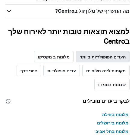
Y
המציג
מה התעריף של מלון זול בCentro?
את
מחיר
הממוצע
למצוא תוצאות טובות יותר לאירוח שלך
של
חדר
בCentro
הערים הפופולריות ביותר
מלונות ב מקסיקו
מקומות לינה חלופיים
ערים פופולריות
ציוני דרך
שכונות במנזניו
לבקר ביעדים מובילים
מלונות באילת
מלונות בירושלים
מלונות בתל אביב