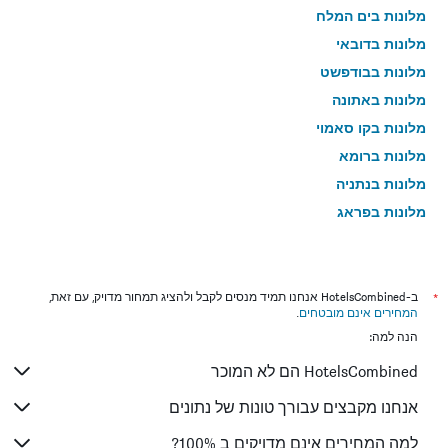
מלונות בים המלח
מלונות בדובאי
מלונות בבודפשט
מלונות באתונה
מלונות בקו סאמוי
מלונות ברומא
מלונות בנתניה
מלונות בפראג
מלונות בטבריה
מלונות בטוקיו
מלונות בניו יורק
*
ב-HotelsCombined אנחנו תמיד מנסים לקבל ולהציג תמחור מדויק, עם זאת,
המחירים אינם מובטחים
.
מלונות בבנגקוק
הנה למה:
מלונות בלונדון
HotelsCombined הם לא המוכר
מלונות בבוקרשט
מלונות בפאפוס
אנחנו מקבצים עבורך טונות של נתונים
מלונות בלימסול
למה המחירים אינם מדויקים ב 100%?