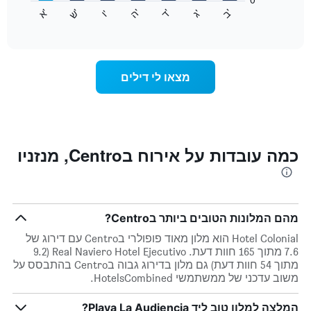
התרשים
התרשים
'
'
'
'
'
'
ש
'
א
ה
ד
ב
ג
ו
הבא
End
כולל
of
מציג
interactive
1
את
chart
ציר
מחיר
Y
הממוצע
מצאו לי דילים
המציגים
של
את
חדר
המחיר
לכל
הממוצע
יום
של
בשבוע
חדר
התרשים
כמה עובדות על אירוח בCentro, מנזניו
כולל
1
ציר
X
המציגים
מהם המלונות הטובים ביותר בCentro?
את
Hotel Colonial הוא מלון מאוד פופולרי בCentro עם דירוג של
ימי
7.6 מתוך 165 חוות דעת. Real Naviero Hotel Ejecutivo (9.2
השבוע.
מתוך 54 חוות דעת) גם מלון בדירוג גבוה בCentro בהתבסס על
התרשים
משוב עדכני של ממשתמשי HotelsCombined.
כולל
1
ציר
המלצה למלון טוב ליד Playa La Audiencia?