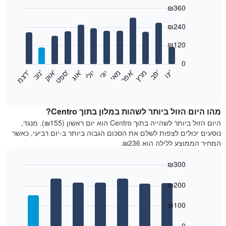
₪360
Bar
Chart
₪240
graphic.
chart
with
12
₪120
bars.
0
התרשים
'
'
מרץ
'
מאי
יוני
יולי
'
'
'
'
'
י
נ
ו
פ
ב​​​​​​​
א
פ
ר
א
ו
ג
ס
פ
ט
א
ו
ק
נ
ו
ב
ד
צ
מ
הבא
End
of
מציג
interactive
את
chart
מחיר
מהו היום הזול ביותר לשהות במלון בתוך Centro?
הממוצע
היום הזול ביותר לשהייה בתוך Centro הוא יום ראשון (₪155). מנגד,
של
נוסעים יכולים לצפות לשלם את הסכום הגבוה ביותר ב-יום רביעי, כאשר
חדר
המחיר הממוצע ללילה הוא ₪236.
בכל
חודש
₪300
התרשים
Bar
כולל
Chart
graphic.
chart
₪200
1
with
ציר
7
₪100
X
bars.
המציגים
חודשים.
0