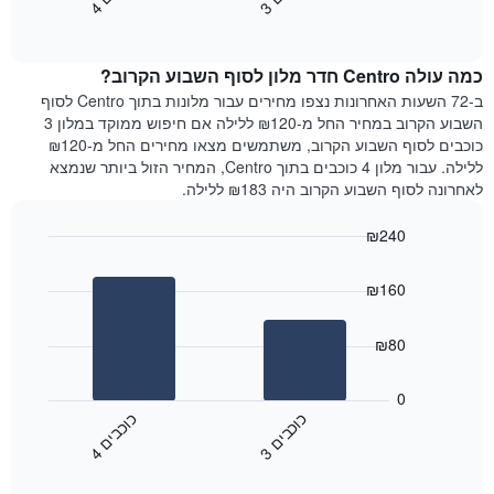
3
ו
כ
ב
י
4
ו
כ
ב
י
כולל
End
מחיר
1
of
הממוצע
interactive
ציר
של
chart
Y
כמה עולה Centro חדר מלון לסוף השבוע הקרוב?
חדר
המציג
הלילה
ב-72 השעות האחרונות נצפו מחירים עבור מלונות בתוך Centro לסוף
את
שנמצא
השבוע הקרוב במחיר החל מ-₪120 ללילה אם חיפוש ממוקד במלון 3
מחיר
היום
כוכבים לסוף השבוע הקרוב, משתמשים מצאו מחירים החל מ-₪120
הממוצע
בימים
ללילה. עבור מלון 4 כוכבים בתוך Centro, המחיר הזול ביותר שנמצא
של
האחרונים
לאחרונה לסוף השבוע הקרוב היה ₪183 ללילה.
חדר
השלושה,
מקובץ
₪240
לפי
Bar
Chart
דירוג
graphic.
chart
הכוכבים
₪160
with
התרשים
2
מציג
bars.
₪80
1
ציר
התרשים
X
הבא
0
המציג
מציג
כ
ם
כ
ם
קטגוריות
את
3
ו
כ
ב
י
4
ו
כ
ב
י
מלונות
End
המחיר
of
לפי
הממוצע
interactive