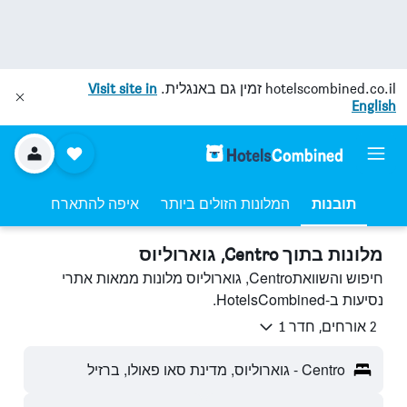
hotelscombined.co.il
זמין גם באנגלית.
Visit site in
English
תובנות
המלונות הזולים ביותר
איפה להתארח
מלונות בתוך Centro, גוארוליוס
חיפוש והשוואתCentro, גוארוליוס מלונות ממאות אתרי
נסיעות ב-HotelsCombined.
2 אורחים, חדר 1
Centro - גוארוליוס, מדינת סאו פאולו, ברזיל