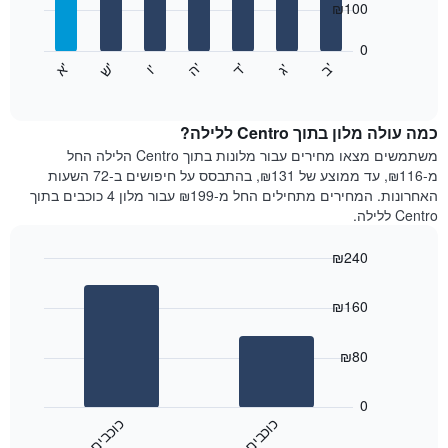
₪100
X
bars.
המציגים
חודשים.
0
התרשים
התרשים
'
'
'
'
'
'
ש
'
א
ה
ד
ב
ג
ו
הבא
End
כולל
of
מציג
interactive
1
את
chart
ציר
מחיר
כמה עולה מלון בתוך Centro ללילה?
Y
הממוצע
משתמשים מצאו מחירים עבור מלונות בתוך Centro הלילה החל
המציגים
של
מ-₪116, עד ממוצע של ₪131, בהתבסס על חיפושים ב-72 השעות
את
חדר
האחרונות. המחירים מתחילים החל מ-₪199 עבור מלון 4 כוכבים בתוך
המחיר
לכל
Centro ללילה.
הממוצע
יום
של
בשבוע
חדר
₪240
התרשים
Bar
כולל
Chart
graphic.
chart
1
₪160
with
ציר
2
X
bars.
₪80
המציגים
את
התרשים
ימי
הבא
0
השבוע.
מציג
כ
ם
כ
ם
התרשים
את