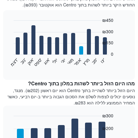
החודש היקר ביותר לשהות בתוך Centro הוא אוקטובר (₪393).
₪450
Bar
Chart
₪300
graphic.
chart
with
12
₪150
bars.
0
התרשים
'
'
מרץ
'
מאי
יוני
יולי
'
'
'
'
'
י
נ
ו
פ
ב​​​​​​​
א
פ
ר
א
ו
ג
ס
פ
ט
א
ו
ק
נ
ו
ב
ד
צ
מ
הבא
End
of
מציג
interactive
את
chart
מחיר
מהו היום הזול ביותר לשהות במלון בתוך Centro?
הממוצע
היום הזול ביותר לשהייה בתוך Centro הוא יום ראשון (₪202). מנגד,
של
נוסעים יכולים לצפות לשלם את הסכום הגבוה ביותר ב-יום רביעי, כאשר
חדר
המחיר הממוצע ללילה הוא ₪283.
בכל
חודש
₪300
התרשים
Bar
כולל
Chart
graphic.
chart
₪200
1
with
ציר
7