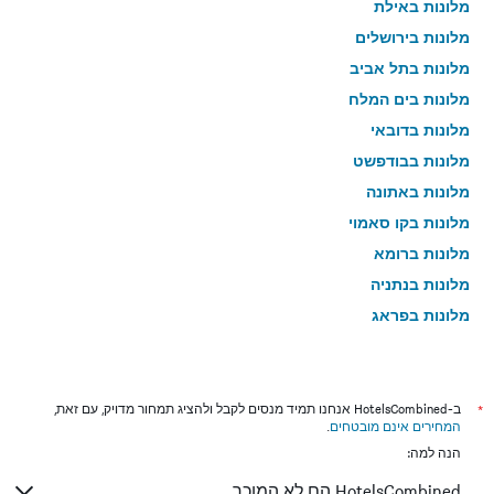
מלונות באילת
מלונות בירושלים
מלונות בתל אביב
מלונות בים המלח
מלונות בדובאי
מלונות בבודפשט
מלונות באתונה
מלונות בקו סאמוי
מלונות ברומא
מלונות בנתניה
מלונות בפראג
מלונות בטבריה
מלונות בטוקיו
מלונות בניו יורק
*
ב-HotelsCombined אנחנו תמיד מנסים לקבל ולהציג תמחור מדויק, עם זאת,
המחירים אינם מובטחים
.
מלונות בבנגקוק
הנה למה:
מלונות בלונדון
HotelsCombined הם לא המוכר