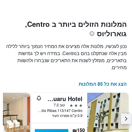
ציר
השהות
Y
התרשים
כולל1
המציגים
את
ציר
המלונות הזולים ביותר ב Centro,
X
המחיר
גוארוליוס
הממוצע
המציגים
של
את
חדר
מספר
נכון לעכשיו, מלונות אלה מציעים את המחיר הנמוך ביותר ללילה
הימים
במהלך
מבין אלה שנתקלנו בהם בCentro. במידה ויש לך גמישות
סוף
שנותרו
בתאריכים, מומלץ לשנות את התאריכים שנבחרו ולהשוות
עד
השבוע
זה
למועד
מחירים.
השהות
שנמצא
בימים
התרשים
כולל
האחרונים
הצג את כל 85 המלונות
1
ציר
Ipê Guaru Hotel
Y
המציג
3 כוכבים
טוב 7.3
את
Av. Emilio Ribas 113/147 Centro, גוארוליוס, ברזיל
0.9 ק״מ ממרכז העיר
מחיר
הממוצע
של
₪150