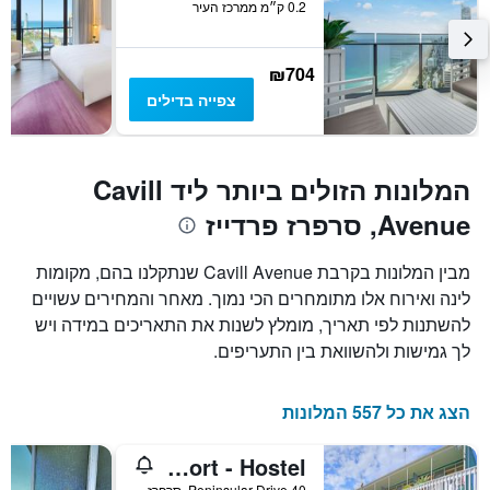
0.2 ק״מ ממרכז העיר
₪704
צפייה בדילים
המלונות הזולים ביותר ליד Cavill
Avenue, סרפרז פרדייז
מבין המלונות בקרבת Cavill Avenue שנתקלנו בהם, מקומות
לינה ואירוח אלו מתומחרים הכי נמוך. מאחר והמחירים עשויים
להשתנות לפי תאריך, מומלץ לשנות את התאריכים במידה ויש
לך גמישות ולהשוואת בין התעריפים.
הצג את כל 557 המלונות
Backpackers In Paradise Resort - Hostel
40 Peninsular Drive, סרפרז פרדייז, QLD, אוסטרליה