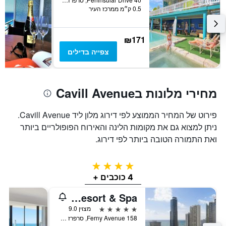
0.5 ק״מ ממרכז העיר
₪171
צפייה בדילים
מחירי מלונות בCavill Avenue
פירוט של המחיר הממוצע לפי דירוג מלון ליד Cavill Avenue.
ניתן למצוא גם את מקומות הלינה והאירוח הפופולריים ביותר
ואת התמורה הטובה ביותר לפי דירוג.
4 כוכבים
4 כוכבים +
JW Marriott Gold Coast Resort & Spa
5 כוכבים
מצוין 9.0
158 Ferny Avenue, סרפרז פרדייז, QLD, אוסטרליה