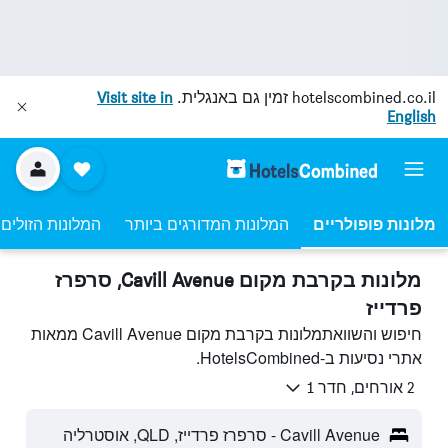
hotelscombined.co.il
זמין גם באנגלית.
Visit site in
English
מלונות פופולריים
המלונות המדורגים ביותר
המלונות הזולים 
מלונות בקרבת מקום Cavill Avenue, סרפרז
פרדייז
חיפוש והשוואתמלונות בקרבת מקום Cavill Avenue ממאות
אתרי נסיעות ב-HotelsCombined.
2 אורחים, חדר 1
Cavill Avenue - סרפרז פרדייז, QLD, אוסטרליה