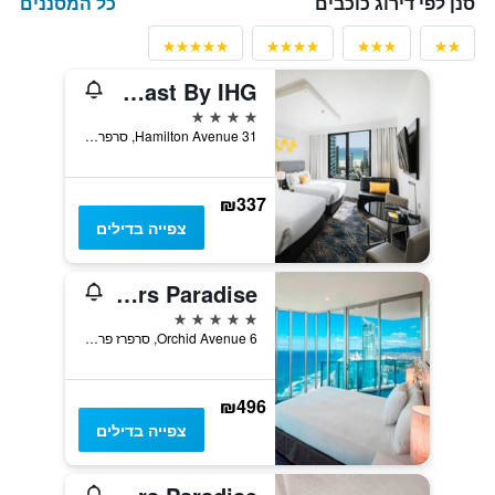
כל המסננים
סנן לפי דירוג כוכבים
Voco Gold Coast By IHG
4 כוכבים
31 Hamilton Avenue, סרפרז פרדייז, QLD, אוסטרליה
₪337
צפייה בדילים
Hilton Surfers Paradise
5 כוכבים
6 Orchid Avenue, סרפרז פרדייז, QLD, אוסטרליה
₪496
צפייה בדילים