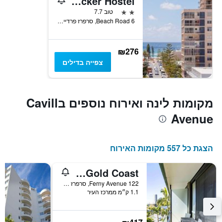
Bunk Surfers Paradise - International Backpacker Hostel
2 כוכבים
טוב 7.7
6 Beach Road, סרפרז פרדייז, QLD, אוסטרליה
₪276
צפייה בדילים
מקומות לינה ואירוח נוספים בCavill
Avenue
הצגת כל 557 מקומות האירוח
Paradise Resort Gold Coast
122 Ferny Avenue, סרפרז פרדייז, QLD, אוסטרליה
1.1 ק״מ ממרכז העיר