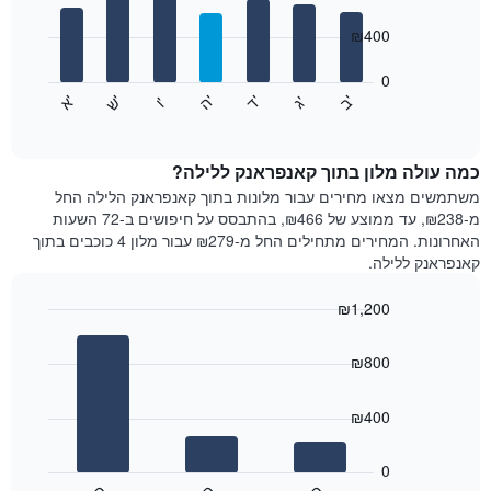
with
ציר
7
₪400
X
bars.
המציגים
חודשים.
0
התרשים
התרשים
'
'
'
'
'
'
ש
'
א
ה
ב
ד
ג
ו
הבא
End
כולל
of
מציג
interactive
1
את
chart
ציר
מחיר
כמה עולה מלון בתוך קאנפראנק ללילה?
Y
הממוצע
משתמשים מצאו מחירים עבור מלונות בתוך קאנפראנק הלילה החל
המציגים
של
מ-₪238, עד ממוצע של ₪466, בהתבסס על חיפושים ב-72 השעות
את
חדר
האחרונות. המחירים מתחילים החל מ-₪279 עבור מלון 4 כוכבים בתוך
המחיר
לכל
קאנפראנק ללילה.
הממוצע
יום
של
בשבוע
חדר
₪1,200
התרשים
Bar
כולל
Chart
graphic.
chart
1
₪800
with
ציר
3
X
bars.
₪400
המציגים
את
התרשים
ימי
הבא
0
השבוע.
מציג