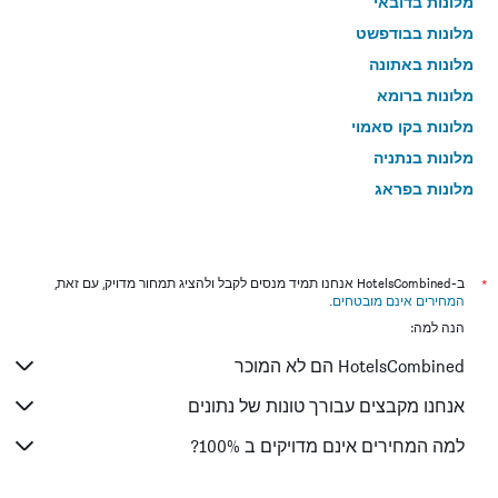
מלונות בדובאי
מלונות בבודפשט
מלונות באתונה
מלונות ברומא
מלונות בקו סאמוי
מלונות בנתניה
מלונות בפראג
מלונות בטבריה
מלונות בטוקיו
מלונות בניו יורק
*
ב-HotelsCombined אנחנו תמיד מנסים לקבל ולהציג תמחור מדויק, עם זאת,
המחירים אינם מובטחים
.
מלונות בבנגקוק
הנה למה:
מלונות בלונדון
HotelsCombined הם לא המוכר
מלונות בבוקרשט
מלונות בפאפוס
אנחנו מקבצים עבורך טונות של נתונים
מלונות בפאטונג
למה המחירים אינם מדויקים ב 100%?
מלונות בלימסול