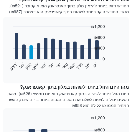
החודש הזול ביותר להזמין מלון בתוך קאנפראנק הוא אוקטובר (₪521).
מנגד, החודש היקר ביותר לשהות בתוך קאנפראנק הוא דצמבר (₪987).
₪1,200
Bar
Chart
₪800
graphic.
chart
with
12
₪400
bars.
0
התרשים
'
'
מרץ
'
מאי
יוני
יולי
'
'
'
'
'
י
נ
ו
פ
ב​​​​​​​
א
פ
ר
א
ו
ג
ס
פ
ט
א
ו
ק
נ
ו
ב
ד
צ
מ
הבא
End
of
מציג
interactive
את
chart
מחיר
מהו היום הזול ביותר לשהות במלון בתוך קאנפראנק?
הממוצע
היום הזול ביותר לשהייה בתוך קאנפראנק הוא יום חמישי (₪626). מנגד,
של
נוסעים יכולים לצפות לשלם את הסכום הגבוה ביותר ב-יום שבת, כאשר
חדר
המחיר הממוצע ללילה הוא ₪858.
בכל
חודש
₪1,200
התרשים
Bar
כולל
Chart
graphic.
chart
₪800
1