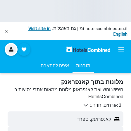
hotelscombined.co.il
זמין גם באנגלית.
Visit site in
English
תובנות
איפה להתארח
מלונות בתוך קאנפראנק
חיפוש והשוואת קאנפראנק מלונות ממאות אתרי נסיעות ב-
HotelsCombined.
2 אורחים, חדר 1
קאנפראנק, ספרד