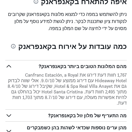
איפה להתארח בקאנפראנק
של
חדר
ניתן להשתמש במפה כדי למצוא מלונות בקאנפראנק שקרובים
לנקודות ציון שתכננת לבקר. ניתן לגשת למידע נוסף על מלון
מסוים על ידי לחיצה על שם המלון במפה.
כמה עובדות על אירוח בקאנפראנק
מהם המלונות הטובים ביותר בקאנפראנק?
1,767 חוות דעת דירגו את Canfranc Estación, a Royal
Hideaway Hotel עם דירוג ממוצע של 9.0/10. אולי שווה לבדוק
גם את Hotel & Spa Real Villa Anayet, שקיבל דירוג של 8.4/10
מתוך 2,495 חוות דעת. Hotel Santa Cristina יכול בהחלט גם
להיות אפשרות מעולה, עם דירוג של 8.7/10 מתוך 1,703 חוות
דעת.
מה התעריף של מלון זול בקאנפראנק?
מהן ערים נוספות שכדאי לשהות בהן כשמבקרים