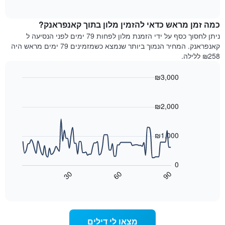
of
לפי
הממוצע
interactive
מדרגות
לחדר
chart
כוכבים.
כמה זמן מראש כדאי להזמין מלון בתוך קאנפראנק?
ללילה
התרשים
הנוכחי,
ניתן לחסוך כסף על ידי הזמנת מלון לפחות 79 ימים לפני הנסיעה ל
כולל
כפי
קאנפראנק. המחיר הנמוך ביותר שנמצא כשמזמינים 79 ימים מראש היה
1
שנמצא
₪258 ללילה.
ציר
בשלושת
Y
הימים
₪3,000
המציגים
האחרונים,
את
Line
Chart
לפי
graphic.
chart
מחיר
דירוג
with
₪2,000
החדר
כוכבים
90
הממוצע
התרשים
data
להלילה
points.
כולל1
₪1,000
שנמצא
ציר
בשלושת
X
התרשים
הימים
הבא
המציגים
0
האחרונים
מציג
קטגוריות
30
60
90
כיצד
מלונות
End
of
לפי
משתנה
interactive
דירוג
מחיר
chart
החדר
כוכבים.
ככל
התרשים
מצאו לי דילים
כולל
שמתקרב