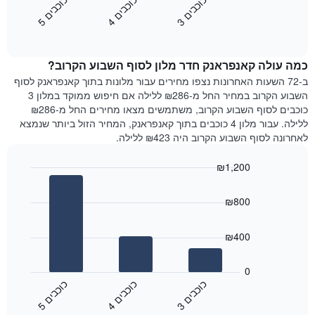
כ
ם
כ
ם
כ
ם
התרשים
את
3
ו
כ
ב
י
4
ו
כ
ב
י
5
ו
כ
ב
י
כולל
End
מחיר
1
of
הממוצע
interactive
ציר
של
chart
Y
כמה עולה קאנפראנק חדר מלון לסוף השבוע הקרוב?
חדר
המציג
הלילה
ב-72 השעות האחרונות נצפו מחירים עבור מלונות בתוך קאנפראנק לסוף
את
שנמצא
השבוע הקרוב במחיר החל מ-₪286 ללילה אם חיפוש ממוקד במלון 3
מחיר
היום
כוכבים לסוף השבוע הקרוב, משתמשים מצאו מחירים החל מ-₪286
הממוצע
בימים
ללילה. עבור מלון 4 כוכבים בתוך קאנפראנק, המחיר הזול ביותר שנמצא
של
האחרונים
לאחרונה לסוף השבוע הקרוב היה ₪423 ללילה.
חדר
השלושה,
מקובץ
₪1,200
לפי
Bar
Chart
דירוג
graphic.
chart
הכוכבים
₪800
with
התרשים
3
מציג
bars.
₪400
1
ציר
התרשים
X
הבא
0
המציג
מציג
כ
ם
כ
ם
כ
ם
קטגוריות
את
3
ו
כ
ב
י
4
ו
כ
ב
י
5
ו
כ
ב
י
מלונות
End
המחיר