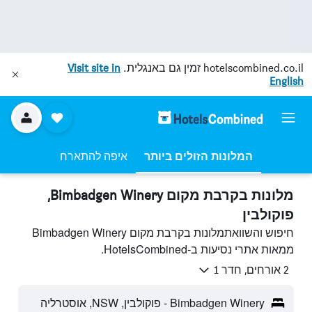
hotelscombined.co.il
זמין גם באנגלית.
Visit site in
English
המלונות הזולים ביותר
איפה להתארח
מלונות בקרבת מקום Bimbadgen Winery,
פוקולבין
חיפוש והשוואתמלונות בקרבת מקום Bimbadgen Winery
ממאות אתרי נסיעות ב-HotelsCombined.
2 אורחים, חדר 1
Bimbadgen Winery - פוקולבין, NSW, אוסטרליה