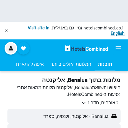
hotelscombined.co.il
זמין גם באנגלית.
Visit site in
English
תובנות
המלונות הזולים ביותר
איפה להתארח
מלונות בתוך Benalua, אליקנטה
חיפוש והשוואתBenalua, אליקנטה מלונות ממאות אתרי
נסיעות ב-HotelsCombined.
2 אורחים, חדר 1
Benalua - אליקנטה, ולנסיה, ספרד