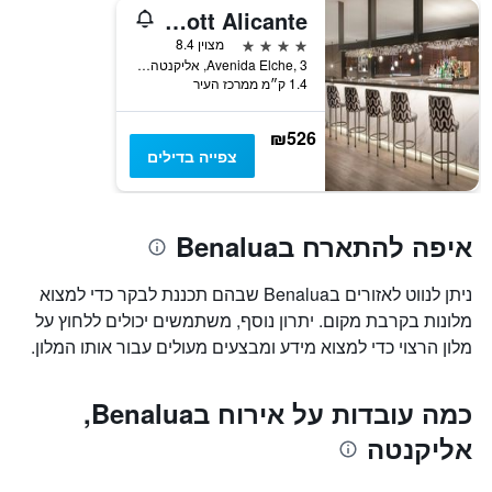
ציר
AC Hotels by Marriott Alicante
Y
המציג
4 כוכבים
מצוין 8.4
את
Avenida Elche, 3, אליקנטה, ולנסיה, ספרד
1.4 ק״מ ממרכז העיר
מחיר
הממוצע
של
₪526
חדר
צפייה בדילים
איפה להתארח בBenalua
ניתן לנווט לאזורים בBenalua שבהם תכננת לבקר כדי למצוא
מלונות בקרבת מקום. יתרון נוסף, משתמשים יכולים ללחוץ על
מלון הרצוי כדי למצוא מידע ומבצעים מעולים עבור אותו המלון.
כמה עובדות על אירוח בBenalua,
אליקנטה