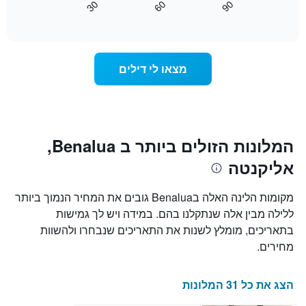
30
60
90
התרשים
כיצד
End
of
כולל
משתנה
interactive
1
מחיר
chart
ציר
החדר
Y
ככל
מצאו לי דילים
המציג
שמתקרב
את
מועד
מחיר
השהות
הממוצע
התרשים
של
כולל1
חדר
ציר
המלונות הזולים ביותר ב Benalua,
X
אליקנטה
המציגים
את
מספר
מקומות הלינה האלה בBenalua גובים את המחיר הנמוך ביותר
הימים
ללילה מבין אלה שנתקלנו בהם. במידה ויש לך גמישות
שנותרו
בתאריכים, מומלץ לשנות את התאריכים שנבחרו ולהשוות
עד
למועד
מחירים.
השהות
התרשים
כולל
הצג את כל 31 המלונות
1