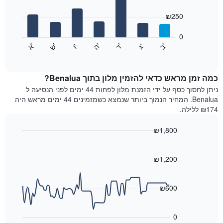
with
ציר
7
₪250
X
bars.
המציגים
חודשים.
0
התרשים
התרשים
'
'
'
'
'
'
ש
'
א
ה
ד
ב
ג
ו
הבא
End
כולל
of
מציג
interactive
1
את
chart
ציר
מחיר
כמה זמן מראש כדאי להזמין מלון בתוך Benalua?
Y
הממוצע
ניתן לחסוך כסף על ידי הזמנת מלון לפחות 44 ימים לפני הנסיעה ל
המציגים
של
Benalua. המחיר הנמוך ביותר שנמצא כשמזמינים 44 ימים מראש היה
את
חדר
₪174 ללילה.
המחיר
לכל
הממוצע
יום
₪1,800
של
בשבוע
חדר
Line
התרשים
Chart
graphic.
chart
כולל
with
₪1,200
1
90
ציר
data
X
points.
₪600
המציגים
את
התרשים
ימי
הבא
0
השבוע.
מציג