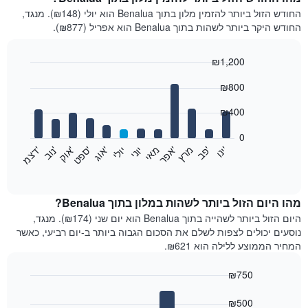
החודש הזול ביותר להזמין מלון בתוך Benalua הוא יולי (₪148). מנגד,
החודש היקר ביותר לשהות בתוך Benalua הוא אפריל (₪877).
₪1,200
Bar
Chart
₪800
graphic.
chart
with
12
₪400
bars.
0
התרשים
'
'
מרץ
'
מאי
יוני
יולי
'
'
'
'
'
י
נ
ו
פ
ב​​​​​​​
א
פ
ר
א
ו
ג
ס
פ
ט
א
ו
ק
נ
ו
ב
ד
צ
מ
הבא
End
of
מציג
interactive
את
chart
מחיר
מהו היום הזול ביותר לשהות במלון בתוך Benalua?
הממוצע
היום הזול ביותר לשהייה בתוך Benalua הוא יום שני (₪174). מנגד,
של
נוסעים יכולים לצפות לשלם את הסכום הגבוה ביותר ב-יום רביעי, כאשר
חדר
המחיר הממוצע ללילה הוא ₪621.
בכל
חודש
₪750
התרשים
Bar
כולל
Chart
graphic.
chart
₪500
1