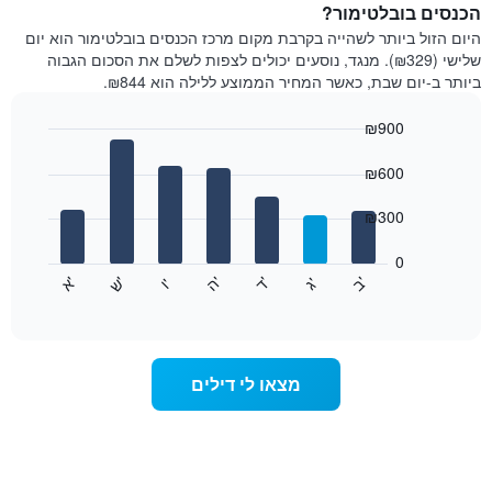
הכנסים בובלטימור?
היום הזול ביותר לשהייה בקרבת מקום מרכז הכנסים בובלטימור הוא יום
שלישי (₪329). מנגד, נוסעים יכולים לצפות לשלם את הסכום הגבוה
ביותר ב-יום שבת, כאשר המחיר הממוצע ללילה הוא ₪844.
₪900
Bar
Chart
graphic.
chart
₪600
with
7
₪300
bars.
0
התרשים
'
'
'
'
'
'
ש
'
א
ה
ד
ב
ג
ו
הבא
End
of
מציג
interactive
את
chart
מחיר
הממוצע
מצאו לי דילים
של
חדר
לכל
יום
בשבוע