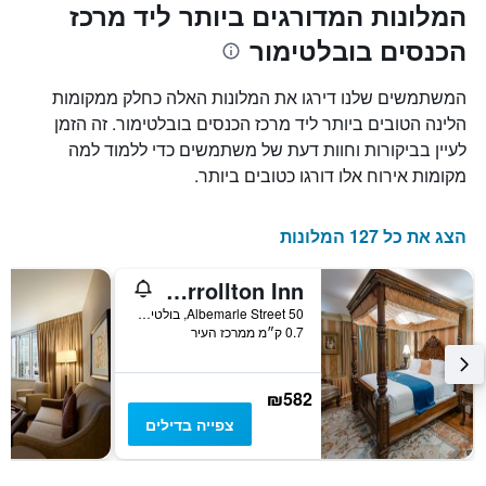
התרשים
המלונות המדורגים ביותר ליד מרכז
כולל
הכנסים בובלטימור
1
ציר
X
המשתמשים שלנו דירגו את המלונות האלה כחלק ממקומות
המציגים
הלינה הטובים ביותר ליד מרכז הכנסים בובלטימור. זה הזמן
את
לעיין בביקורות וחוות דעת של משתמשים כדי ללמוד למה
ימי
השבוע.
מקומות אירוח אלו דורגו כטובים ביותר.
התרשים
כולל
1
הצג את כל 127 המלונות
ציר
Y
1840s Carrollton Inn
המציג
את
50 Albemarle Street, בולטימור, MD, ארצות הברית
0.7 ק״מ ממרכז העיר
מחיר
הממוצע
של
חדר
₪582
צפייה בדילים