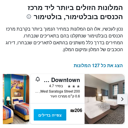
המלונות הזולים ביותר ליד מרכז
הכנסים בובלטימור, בולטימור
נכון לעכשיו, אלו הם המלונות במחיר הנמוך ביותר בקרבת מרכז
הכנסים בובלטימור שנתקלנו בהם בתאריכים שנבחרו.
המחירים בדרך כלל משתנים בהתאם לתאריכים שנבחרו, דירוג
הכוכבים של המלון ומיקום המלון.
הצג את כל 127 המלונות
La Quinta Inn & Suites by Wyndham Baltimore Downtown
3 כוכבים
בסדר 4.7
200 West Saratoga Street, בולטימור, MD, ארצות הברית
0.6 ק״מ ממרכז העיר
₪206
צפייה בדילים