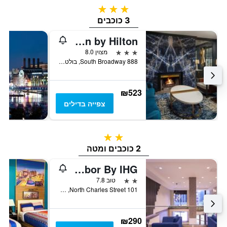
3 כוכבים
3 כוכבים
The William Fell Baltimore, Tapestry Collection by Hilton
3 כוכבים
מצוין 8.0
888 South Broadway, בולטימור, MD, ארצות הברית
₪523
צפייה בדילים
2 כוכבים
2 כוכבים ומטה
Candlewood Suites Baltimore - Inner Harbor By IHG
2 כוכבים
טוב 7.8
101 North Charles Street, בולטימור, MD, ארצות הברית
₪290