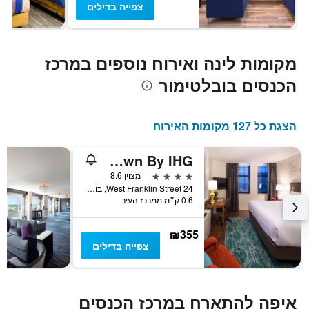
צפייה בדילים
מקומות לינה ואירוח נוספים במרכז
הכנסים בובלטימור
הצגת כל 127 מקומות האירוח
Hotel Indigo Baltimore Downtown By IHG
4 כוכבים
מצוין 8.6
24 West Franklin Street, בולטימור, MD, ארצות הברית
0.6 ק״מ ממרכז העיר
₪355
צפייה בדילים
איפה להתארח במרכז הכנסים