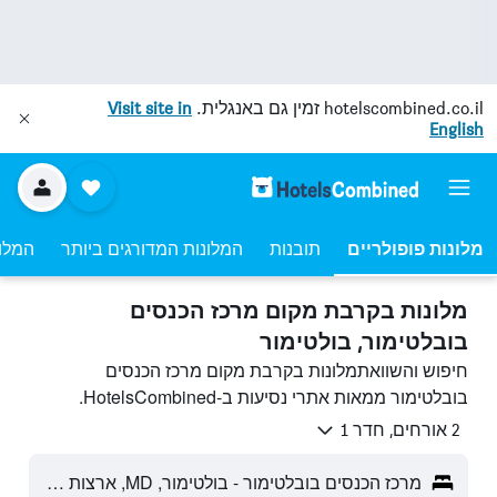
hotelscombined.co.il
זמין גם באנגלית.
Visit site in
English
מלונות פופולריים
תובנות
המלונות המדורגים ביותר
המלונ
מלונות בקרבת מקום מרכז הכנסים
בובלטימור, בולטימור
חיפוש והשוואתמלונות בקרבת מקום מרכז הכנסים
בובלטימור ממאות אתרי נסיעות ב-HotelsCombined.
2 אורחים, חדר 1
מרכז הכנסים בובלטימור - בולטימור, MD, ארצות הברית