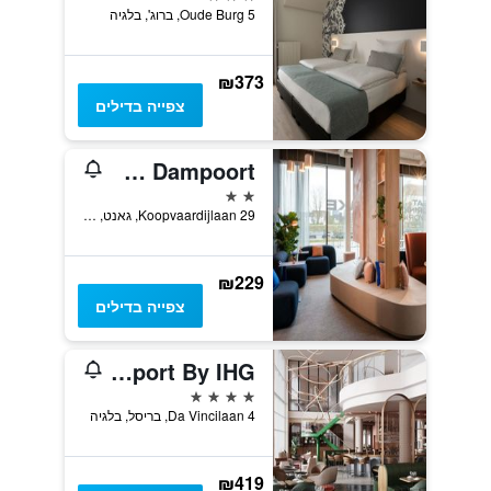
Oude Burg 5, ברוג', בלגיה
₪373
צפייה בדילים
ibis budget Gent Centrum Dampoort
2 כוכבים
Koopvaardijlaan 29, גאנט, בלגיה
₪229
צפייה בדילים
Crowne Plaza Brussels Airport By IHG
4 כוכבים
Da Vincilaan 4, בריסל, בלגיה
₪419