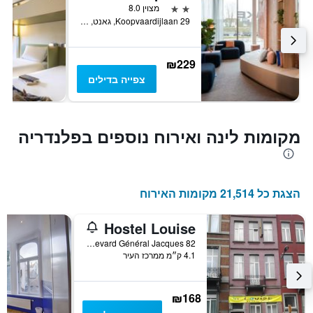
2 כוכבים
מצוין 8.0
Koopvaardijlaan 29, גאנט, בלגיה
₪229
צפייה בדילים
מקומות לינה ואירוח נוספים בפלנדריה
הצגת כל 21,514 מקומות האירוח
Hostel Louise
Boulevard Général Jacques 82, בריסל, בלגיה
4.1 ק״מ ממרכז העיר
₪168