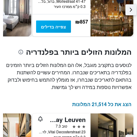
Wollestraat 41-47, ברוג', בלגיה
0.3 ק״מ ממרכז העיר
₪857
צפייה בדילים
המלונות הזולים ביותר בפלנדריה
לנוסעים בתקציב מוגבל, אלו הם המלונות הזולים ביותר הזמינים
בפלנדריה בתאריכים שנבחרו. המחירים עשויים להשתנות
בהתאם לתאריכים שנבחרו, אז מומלץ להתמש בחיפוש ולבדוק
אפשרויות נוספות במידה ויש לך גמישות.
הצג את כל 21,514 המלונות
Getaway Leuven
3 כוכבים
טוב 7.3
Vital Decosterstraat 23, לויבן, בלגיה
0.3 ק״מ ממרכז העיר