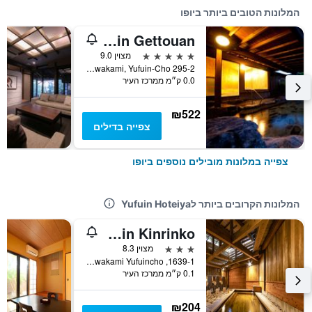
המלונות הטובים ביותר ביופו
Yufuin Gettouan
5 כוכבים
מצוין 9.0
295-2 Kawakami, Yufuin-Cho, יופו, יפן
0.0 ק״מ ממרכז העיר
₪522
צפייה בדילים
צפייה במלונות מובילים נוספים ביופו
המלונות הקרובים ביותר לYufuin Hoteiya
Etavia Yufuin Kinrinko
3 כוכבים
מצוין 8.3
1639-1, Kawakami Yufuincho, יופו, יפן
0.1 ק״מ ממרכז העיר
₪204