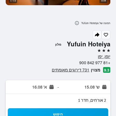
אחר
1/15
א
תמונה של Yufuin Hoteiya
Yufuin Hoteiya
מלון
3 כוכבים
יופו, יפן
+81 977 842 900
מצוין
731 דירוגים מאומתים
9.3
ש' 15.08
-
א' 16.08
2 אורחים, חדר 1
חיפוש