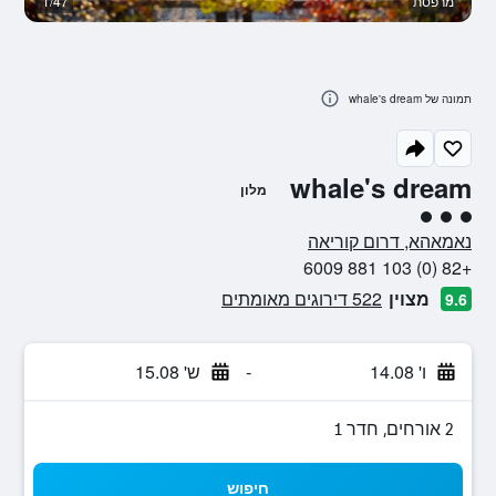
מרפסת
1/47
נו
תמונה של whale's dream
whale's dream
מלון
3 דירוג מחלקת נוסעים
נאמאהא, דרום קוריאה
+82 (0) 103 881 6009
מצוין
522 דירוגים מאומתים
9.6
ו' 14.08
-
ש' 15.08
2 אורחים, חדר 1
חיפוש