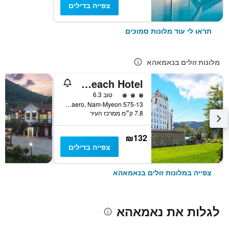
צפייה בדילים
תראו לי עוד מלונות סמוכים
מלונות זולים בנאמאהא
Namhae Beach Hotel
3 דירוג מחלקת נוסעים
טוב 6.3
575-13 Namseo-Daero, Nam-Myeon, נאמאהא, דרום קוריאה
7.8 ק״מ ממרכז העיר
₪132
צפייה בדילים
צפייה במלונות זולים בנאמאהא
לגלות את נאמאהא