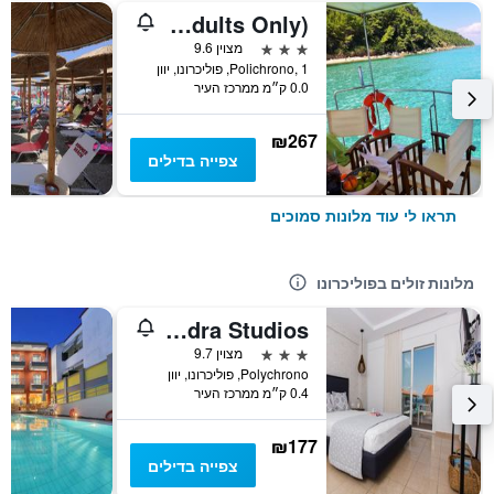
Akrogiali Exclusive Hotel (Adults Only)
3 כוכבים
מצוין 9.6
Polichrono, 1, פוליכרונו, יוון
0.0 ק״מ ממרכז העיר
₪267
צפייה בדילים
תראו לי עוד מלונות סמוכים
מלונות זולים בפוליכרונו
Kassandra Studios
3 כוכבים
מצוין 9.7
Polychrono, פוליכרונו, יוון
0.4 ק״מ ממרכז העיר
₪177
צפייה בדילים