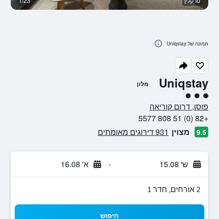
טרקלין
1/23
א
תמונה של Uniqstay
Uniqstay
מלון
3 דירוג מחלקת נוסעים
פוסן, דרום קוריאה
+82 (0) 51 808 5577
מצוין
931 דירוגים מאומתים
9.5
ש' 15.08
-
א' 16.08
2 אורחים, חדר 1
חיפוש