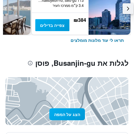
113 Songdohaebyeon-ro, Seo-gu, פוסן, דרום קוריאה
3.4 ק״מ ממרכז העיר
₪384
צפייה בדילים
תראו לי עוד מלונות מומלצים
לגלות את Busanjin-gu, פוסן
הצג על המפה