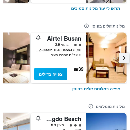
תראו לי עוד מלונות סמוכים
מלונות זולים בפוסן
Airtel Busan
2 דירוג מחלקת נוסעים
בינוני 3.9
36, Nakdong-Daero 1048Beon-Gil, פוסן, דרום קוריאה
8.2 ק״מ ממרכז העיר
₪39
צפייה בדילים
צפייה במלונות זולים בפוסן
מלונות מומלצים
Fairfield by Marriott Busan Songdo Beach
3 דירוג מחלקת נוסעים
מצוין 8.9