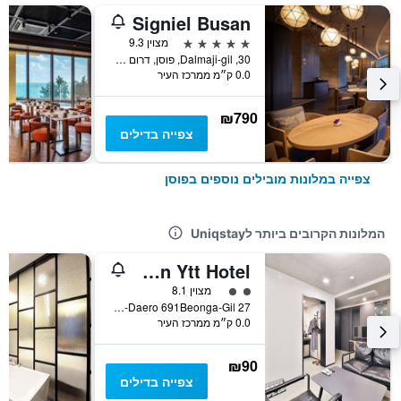
Signiel Busan
5 כוכבים
מצוין 9.3
30, Dalmaji-gil, פוסן, דרום קוריאה
0.0 ק״מ ממרכז העיר
₪790
צפייה בדילים
צפייה במלונות מובילים נוספים בפוסן
המלונות הקרובים ביותר לUniqstay
Busan Seomyeon Ytt Hotel
2 דירוג מחלקת נוסעים
מצוין 8.1
27 Jungang-Daero 691Beonga-Gil, פוסן, דרום קוריאה
0.0 ק״מ ממרכז העיר
₪90
צפייה בדילים