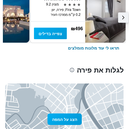
4 כוכבים
מצוין 9.2
Fira Town, פירה, יוון
0.2 ק״מ ממרכז העיר
₪496
צפייה בדילים
תראו לי עוד מלונות מומלצים
לגלות את פירה
הצג על המפה