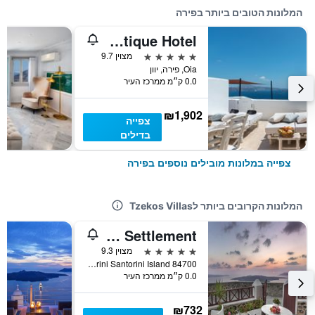
המלונות הטובים ביותר בפירה
Andronis Boutique Hotel
5 כוכבים
מצוין 9.7
Oia, פירה, יוון
0.0 ק״מ ממרכז העיר
₪1,902
צפייה
בדילים
צפייה במלונות מובילים נוספים בפירה
המלונות הקרובים ביותר לTzekos Villas
Aigialos Luxury Traditional Settlement
5 כוכבים
מצוין 9.3
Fira Santorini Santorini Island 84700, פירה, יוון
0.0 ק״מ ממרכז העיר
₪732