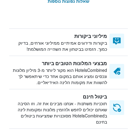
שאלות נפוצות נוספות
מיליוני ביקורות
ביקורות ודירוגים אמיתיים ממיליוני אורחים, בדיוק
כמוך. הזמינו בביטחון את השהייה המושלמת!
מבצעי המלונות הטובים ביותר
HotelsCombined הוא מקור ליותר מ-3 מיליון מלונות
ונכסים ומציג אותם במקום אחד כדי שיתאפשר לך
להשוות את מקומות הלינה האידיאליים.
ביטול חינם
תוכניות משתנות - אנחנו מבינים את זה. וזו הסיבה
שאתם יכולים לחפש ולהזמין מלונות ומקומות לינה
בHotelsCombined מסוכנויות שמציעות ביטולים
בחינם