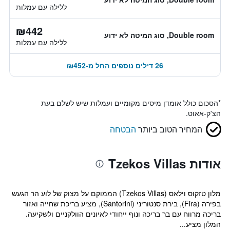
ללילה עם עמלות
₪442
Double room, סוג המיטה לא ידוע
ללילה עם עמלות
26 דילים נוספים החל מ-₪452
*
הסכום כולל אומדן מיסים מקומיים ועמלות שיש לשלם בעת
הצ'ק-אאוט.
המחיר הטוב ביותר
הבטחה
אודות Tzekos Villas
מלון טזקוס וילאס (Tzekos Villas) הממוקם על מצוק של לוע הר הגעש
בפירה (Fira), בירת סנטוריני (Santorini), מציע בריכת שחייה ואזור
בריכה מרווח עם בר בריכה ונוף ייחודי לאיונים הוולקניים ולשקיעה.
המלון מציע...