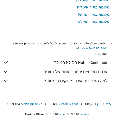
מלונות בתוך איטליה
מלונות בתוך ישראל
מלונות בתוך תאילנד
מלונות בתוך גאורגיה
*
ב-HotelsCombined אנחנו תמיד מנסים לקבל ולהציג תמחור מדויק, עם זאת,
המחירים אינם מובטחים
.
הנה למה:
HotelsCombined הם לא המוכר
אנחנו מקבצים עבורך טונות של נתונים
למה המחירים אינם מדויקים ב 100%?
בית
יוון
143,951
Greek Islands
86,636
האיים הקיקלדיים
19,434
סנטוריני
3,030
פירה
1,086
Tzekos Villas