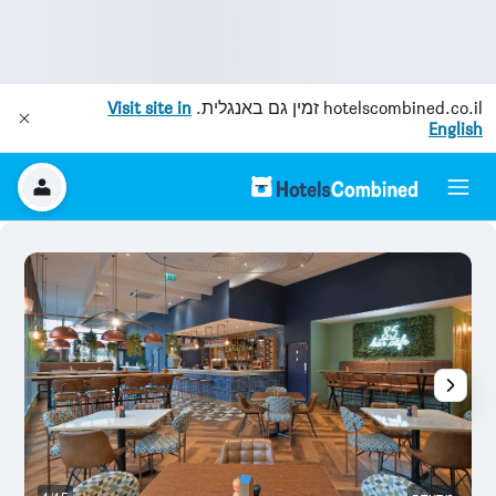
hotelscombined.co.il
זמין גם באנגלית.
Visit site in
English