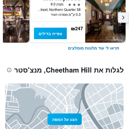
3 כוכבים
מצוין 9.0
38 Turner Street, Northern Quarter, מנצ'סטר, בריטניה
0.3 ק״מ ממרכז העיר
₪247
צפייה בדילים
תראו לי עוד מלונות מומלצים
לגלות את Cheetham Hill, מנצ'סטר
הצג על המפה