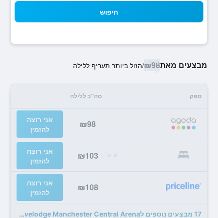
חיפוש
מבצעים מאת
₪98
/
הזול ביותר תעריף ללילה
ספק
סה"כ ללילה
אני רוצה
₪98
להזמין
אני רוצה
₪103
להזמין
אני רוצה
₪108
להזמין
17 מבצעים נוספים לTravelodge Manchester Central Arena