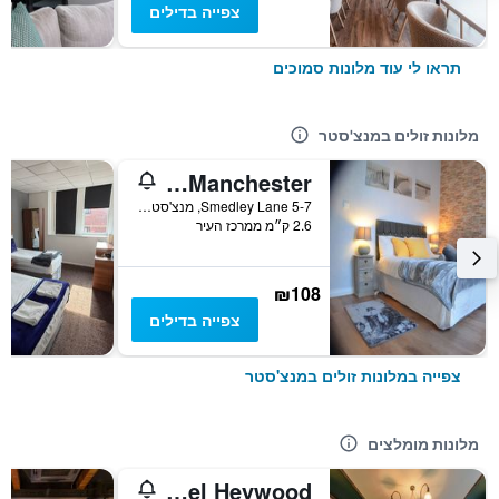
צפייה בדילים
תראו לי עוד מלונות סמוכים
מלונות זולים במנצ'סטר
Queens Guesthouse Manchester
5-7 Smedley Lane, מנצ'סטר, בריטניה
2.6 ק״מ ממרכז העיר
₪108
צפייה בדילים
צפייה במלונות זולים במנצ'סטר
מלונות מומלצים
The Abel Heywood