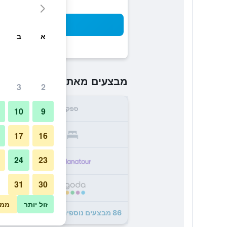
חיפו
א
ב
₪250
מבצעים מאת
/
הזול ביותר 
3
2
ספק
סה"
10
9
0
17
16
24
23
3
31
30
3
זול יותר
ממו
86 מבצעים נוספים לThe Stanley