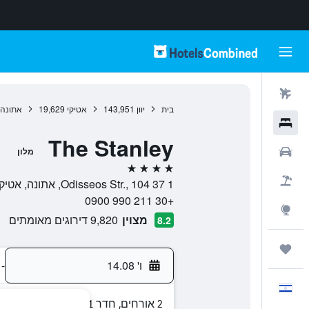
טיסות
בית
יוון
143,951
אטיקי
19,629
אתונה
מלונות
The Stanley
רכבים
מלון
4 כוכבים
חבילות
1 Odisseos Str., 104 37, אתונה, אטיקי, יוון
+30 211 990 0900
Explore
מצוין
9,820 דירוגים מאומתים
8.2
טיולים ונסיעות
ו' 14.08
-
עִבְרִית
2 אורחים, חדר 1