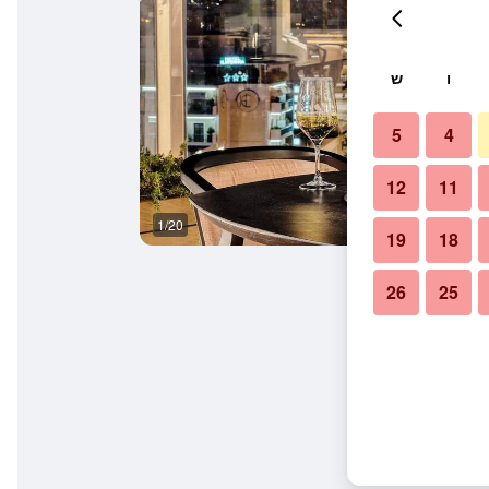
ו
ש
5
4
12
11
1/20
נוף חיצוני
19
18
26
25