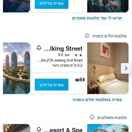
צפייה בדילים
תראו לי עוד מלונות סמוכים
מלונות זולים בסניה
City Comfort Inn Sanya Bay Walking Street
2 כוכבים
טוב 6.2
No.278 Jiefang 2nd Road, סניה, סין
0.2 ק״מ ממרכז העיר
₪54
צפייה בדילים
צפייה במלונות זולים בסניה
מלונות מומלצים
Pullman Oceanview Sanya Bay Resort & Spa