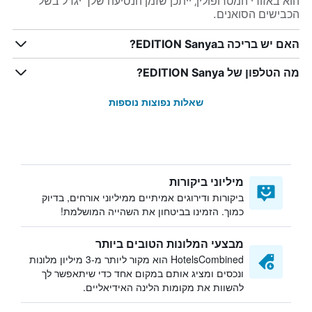
הוא באזורי המטרופולין, ייתכן שזמן הנסיעה שלך יגדל בשל
הכבישים הסואנים.
האם יש בריכה בEDITION Sanya?
מה הטלפון של EDITION Sanya?
שאלות נפוצות נוספות
מיליוני ביקורות
ביקורות ודירוגים אמיתיים ממיליוני אורחים, בדיוק
כמוך. הזמינו בביטחון את השהייה המושלמת!
מבצעי המלונות הטובים ביותר
HotelsCombined הוא מקור ליותר מ-3 מיליון מלונות
ונכסים ומציג אותם במקום אחד כדי שיתאפשר לך
להשוות את מקומות הלינה האידיאליים.